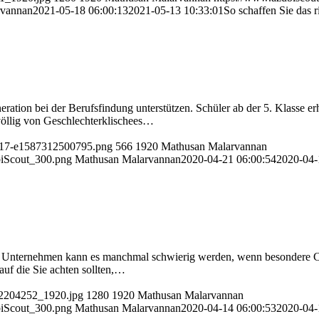
rvannan
2021-05-18 06:00:13
2021-05-13 10:33:01
So schaffen Sie das r
ation bei der Berufsfindung unterstützen. Schüler ab der 5. Klasse er
völlig von Geschlechterklischees…
3917-e1587312500795.png
566
1920
Mathusan Malarvannan
biScout_300.png
Mathusan Malarvannan
2020-04-21 06:00:54
2020-04-
nem Unternehmen kann es manchmal schwierig werden, wenn besondere C
auf die Sie achten sollten,…
g-2204252_1920.jpg
1280
1920
Mathusan Malarvannan
biScout_300.png
Mathusan Malarvannan
2020-04-14 06:00:53
2020-04-