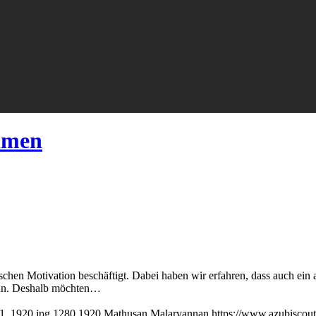
hmen
sischen Motivation beschäftigt. Dabei haben wir erfahren, dass auch ei
kann. Deshalb möchten…
11_1920.jpg
1280
1920
Mathusan Malarvannan
https://www.azubiscou