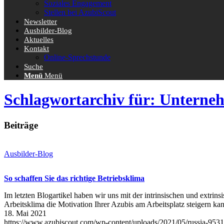
Soziales Engagement
Stellen bei AzubiScout
Newsletter
Ausbilder-Blog
Aktuelles
Kontakt
Online-Sprechstunde
Suche
Menü
Menü
Schlagwortarchiv für: Unterne
Beiträge
Ausbilder-Blog
So schaffen Sie das richtige Betriebsklima
Im letzten Blogartikel haben wir uns mit der intrinsischen und extrin
Arbeitsklima die Motivation Ihrer Azubis am Arbeitsplatz steigern 
18. Mai 2021
https://www.azubiscout.com/wp-content/uploads/2021/05/russia-953