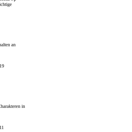
ichtige
halten an
19
harakteren in
11