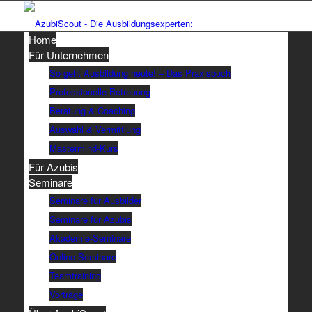
Home
Für Unternehmen
So geht Ausbildung heute! – Das Praxisbuch
Professionelle Betreuung
Beratung & Coaching
Auswahl & Vermittlung
Mastermind-Kurs
Für Azubis
Seminare
Seminare für Ausbilder
Seminare für Azubis
Akademie-Seminare
Online-Seminare
Teamtraining
Vorträge