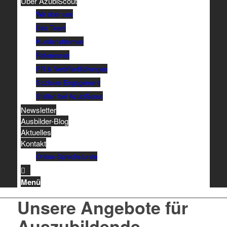
Über AzubiScout
Wir über uns
Das Team
Kundenstimmen
Referenzen
PR & Veröffentlichungen
Soziales Engagement
Stellen bei AzubiScout
Newsletter
Ausbilder-Blog
Aktuelles
Kontakt
Online-Sprechstunde
Menü
Unsere Angebote für
Auszubildende