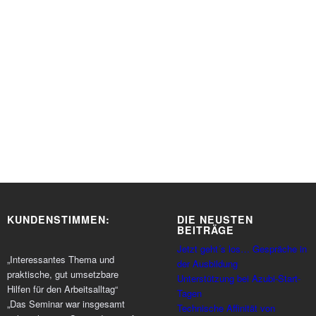
KUNDENSTIMMEN:
DIE NEUSTEN
BEITRÄGE
Jetzt geht´s los… Gespräche in
„Interessantes Thema und
der Ausbildung
praktische, gut umsetzbare
Unterstützung bei Azubi-Start-
Hilfen für den Arbeitsalltag“
Tagen
„Das Seminar war insgesamt
Technische Affinität von