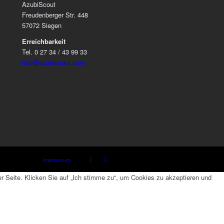
AzubiScout
Freudenberger Str. 448
57072 Siegen
Erreichbarkeit
Tel. 0 27 34 / 43 99 33
info@azubiscout.com
Impressum
 Seite. Klicken Sie auf „Ich stimme zu“, um Cookies zu akzeptieren und