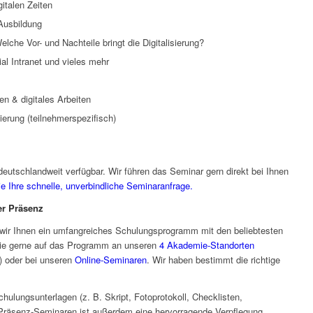
italen Zeiten
 Ausbildung
elche Vor- und Nachteile bringt die Digitalisierung?
al Intranet und vieles mehr
en & digitales Arbeiten
ierung (teilnehmerspezifisch)
deutschlandweit verfügbar. Wir führen das Seminar gern direkt bei Ihnen
Sie Ihre schnelle, unverbindliche Seminaranfrage.
er Präsenz
 wir Ihnen ein umfangreiches Schulungsprogramm mit den beliebtesten
e gerne auf das Programm an unseren
4 Akademie-Standorten
) oder bei unseren
Online-Seminaren
. Wir haben bestimmt die richtige
Schulungsunterlagen (z. B. Skript, Fotoprotokoll, Checklisten,
 Präsenz-Seminaren ist außerdem eine hervorragende Verpflegung