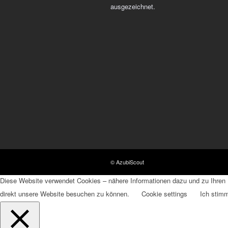
ausgezeichnet.
© AzubiScout
Diese Website verwendet Cookies – nähere Informationen dazu und zu Ihren R
direkt unsere Website besuchen zu können.
Cookie settings
Ich stim