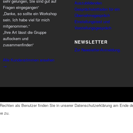
sehr gelungen, Sie sind gut auf
Auszubildenden
Fragen eingegangen“
Gesprächsleitfaden für ein
„Danke, so sollte ein Workshop
Übernahmegespräch
sein. Ich habe viel für mich
Einstellungstest und
mitgenommen.“
Vorstellungsgespräch
„Ihre Art lässt die Gruppe
auflockern und
NEWSLETTER
zusammenfinden“
Zur Newsletter-Anmeldung.
Alle Kundenstimmen ansehen
→
echten als Benutzer finden Sie in unserer Datenschutzerklärung am Ende der
me zu.