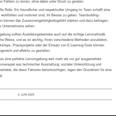
n Fehlern zu lernen, ohne dabei unter Druck zu geraten.
ße Rolle. Ein freundlicher und respektvoller Umgang im Team schafft eine
 wohlfühlen und motiviert sind, ihr Bestes zu geben. Teambuilding-
 können das Zusammengehörigkeitsgefühl stärken und dazu beitragen,
des Unternehmens sehen.
bung sollten Ausbildungsbetriebe auch auf die richtige Lernmethodik
iche Weise, und es ist wichtig, ihnen verschiedene Methoden anzubieten,
rkshops, Praxisprojekte oder der Einsatz von E-Learning-Tools können
gsreich und effektiv zu gestalten.
s eine perfekte Lernumgebung weit mehr als nur gut ausgestattete
ammenspiel aus technischer Ausstattung, sozialer Unterstützung und
triebe, die diese Faktoren berücksichtigen, legen den Grundstein für eine
g.
3. JUNI 2025