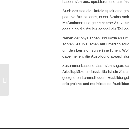
haben, sich auszuprobieren und aus ihre
Auch das soziale Umfeld spielt eine gro
positive Atmosphäre, in der Azubis sich
Maßnahmen und gemeinsame Aktivitäten
dass sich die Azubis schnell als Teil 
Neben der physischen und sozialen Umge
achten. Azubis lernen auf unterschiedl
um den Lernstoff zu verinnerlichen. Wo
dabei helfen, die Ausbildung abwechslun
Zusammenfassend lässt sich sagen, das
Arbeitsplätze umfasst. Sie ist ein Zus
Stressbewältigung für
geeigneten Lernmethoden. Ausbildungsbe
Azubis: Wie Ausbilder
erfolgreiche und motivierende Ausbildun
unterstützen können