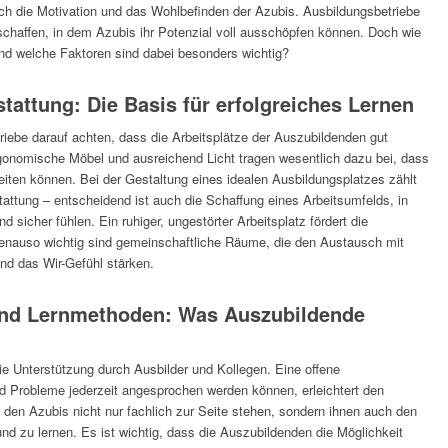
uch die Motivation und das Wohlbefinden der Azubis. Ausbildungsbetriebe
schaffen, in dem Azubis ihr Potenzial voll ausschöpfen können. Doch wie
nd welche Faktoren sind dabei besonders wichtig?
tattung: Die Basis für erfolgreiches Lernen
riebe darauf achten, dass die Arbeitsplätze der Auszubildenden gut
gonomische Möbel und ausreichend Licht tragen wesentlich dazu bei, dass
rbeiten können. Bei der Gestaltung eines idealen Ausbildungsplatzes zählt
tattung – entscheidend ist auch die Schaffung eines Arbeitsumfelds, in
sicher fühlen. Ein ruhiger, ungestörter Arbeitsplatz fördert die
Genauso wichtig sind gemeinschaftliche Räume, die den Austausch mit
nd das Wir-Gefühl stärken.
und Lernmethoden: Was Auszubildende
die Unterstützung durch Ausbilder und Kollegen. Eine offene
d Probleme jederzeit angesprochen werden können, erleichtert den
n den Azubis nicht nur fachlich zur Seite stehen, sondern ihnen auch den
nd zu lernen. Es ist wichtig, dass die Auszubildenden die Möglichkeit