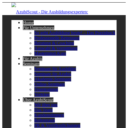
Home
Für Unternehmen
So geht Ausbildung heute! – Das Praxisbuch
Professionelle Betreuung
Beratung & Coaching
Auswahl & Vermittlung
Mastermind-Kurs
Für Azubis
Seminare
Seminare für Ausbilder
Seminare für Azubis
Akademie-Seminare
Online-Seminare
Teamtraining
Vorträge
Über AzubiScout
Wir über uns
Das Team
Kundenstimmen
Referenzen
PR & Veröffentlichungen