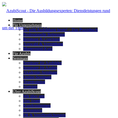
Home
Für Unternehmen
So geht Ausbildung heute! – Das Praxisbuch
Professionelle Betreuung
Beratung & Coaching
Auswahl & Vermittlung
Mastermind-Kurs
Für Azubis
Seminare
Seminare für Ausbilder
Seminare für Azubis
Akademie-Seminare
Online-Seminare
Teamtraining
Vorträge
Über AzubiScout
Wir über uns
Das Team
Kundenstimmen
Referenzen
PR & Veröffentlichungen