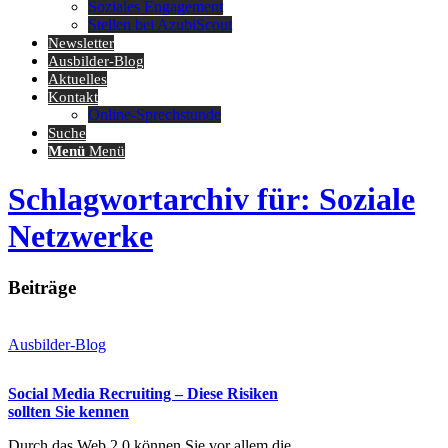
Soziales Engagement
Stellen bei AzubiScout
Newsletter
Ausbilder-Blog
Aktuelles
Kontakt
Online-Sprechstunde
Suche
Menü
Menü
Schlagwortarchiv für: Soziale
Netzwerke
Beiträge
Ausbilder-Blog
Social Media Recruiting – Diese Risiken
sollten Sie kennen
Durch das Web 2.0 können Sie vor allem die