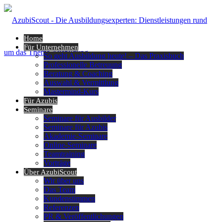
Home
Für Unternehmen
So geht Ausbildung heute! – Das Praxisbuch
Professionelle Betreuung
Beratung & Coaching
Auswahl & Vermittlung
Mastermind-Kurs
Für Azubis
Seminare
Seminare für Ausbilder
Seminare für Azubis
Akademie-Seminare
Online-Seminare
Teamtraining
Vorträge
Über AzubiScout
Wir über uns
Das Team
Kundenstimmen
Referenzen
PR & Veröffentlichungen