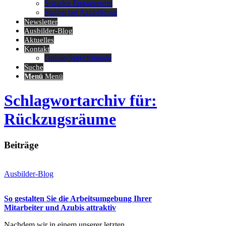
Soziales Engagement
Stellen bei AzubiScout
Newsletter
Ausbilder-Blog
Aktuelles
Kontakt
Online-Sprechstunde
Suche
Menü
Menü
Schlagwortarchiv für:
Rückzugsräume
Beiträge
Ausbilder-Blog
So gestalten Sie die Arbeitsumgebung Ihrer
Mitarbeiter und Azubis attraktiv
Nachdem wir in einem unserer letzten