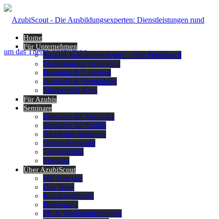
Home
Für Unternehmen
So geht Ausbildung heute! – Das Praxisbuch
Professionelle Betreuung
Beratung & Coaching
Auswahl & Vermittlung
Mastermind-Kurs
Für Azubis
Seminare
Seminare für Ausbilder
Seminare für Azubis
Akademie-Seminare
Online-Seminare
Teamtraining
Vorträge
Über AzubiScout
Wir über uns
Das Team
Kundenstimmen
Referenzen
PR & Veröffentlichungen