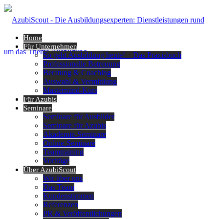
Home
Für Unternehmen
So geht Ausbildung heute! – Das Praxisbuch
Professionelle Betreuung
Beratung & Coaching
Auswahl & Vermittlung
Mastermind-Kurs
Für Azubis
Seminare
Seminare für Ausbilder
Seminare für Azubis
Akademie-Seminare
Online-Seminare
Teamtraining
Vorträge
Über AzubiScout
Wir über uns
Das Team
Kundenstimmen
Referenzen
PR & Veröffentlichungen