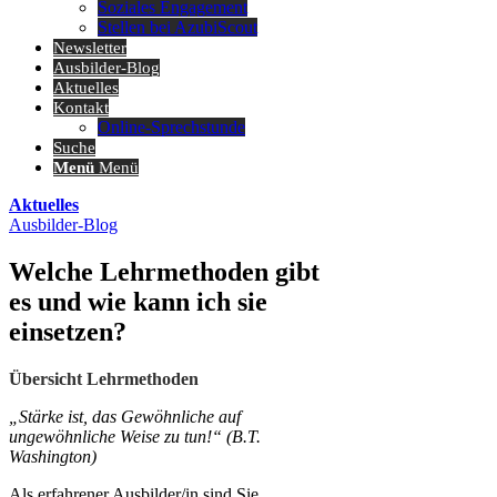
Soziales Engagement
Stellen bei AzubiScout
Newsletter
Ausbilder-Blog
Aktuelles
Kontakt
Online-Sprechstunde
Suche
Menü
Menü
Aktuelles
Ausbilder-Blog
Welche Lehrmethoden gibt
es und wie kann ich sie
einsetzen?
Übersicht Lehrmethoden
„Stärke ist, das Gewöhnliche auf
ungewöhnliche Weise zu tun!“ (B.T.
Washington)
Als erfahrener Ausbilder/in sind Sie