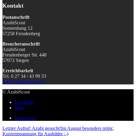
Kontakt
Postanschrift
AzubiScout
Sonnenhang 12
57258 Freudenberg
Besucheranschrift
AzubiScout
Freudenberger Str. 448
57072 Siegen
Erreichbarkeit
Tel. 0 27 34 / 43 99 33
info@azubiscout.com
© AzubiScout
Facebook
Xing
Impressum
Letzter Aufruf: Azubi gesucht!
Im August besonders nötig:
Kurzentspannung für Ausbilder :-)