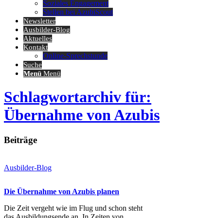
Soziales Engagement
Stellen bei AzubiScout
Newsletter
Ausbilder-Blog
Aktuelles
Kontakt
Online-Sprechstunde
Suche
Menü
Menü
Schlagwortarchiv für:
Übernahme von Azubis
Beiträge
Ausbilder-Blog
Die Übernahme von Azubis planen
Die Zeit vergeht wie im Flug und schon steht
das Ausbildungsende an. In Zeiten von