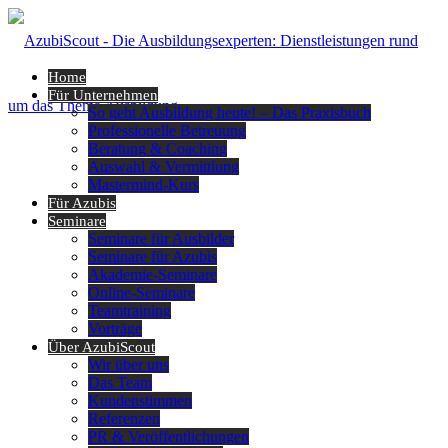
Home
Für Unternehmen
So geht Ausbildung heute! – Das Praxisbuch
Professionelle Betreuung
Beratung & Coaching
Auswahl & Vermittlung
Mastermind-Kurs
Für Azubis
Seminare
Seminare für Ausbilder
Seminare für Azubis
Akademie-Seminare
Online-Seminare
Teamtraining
Vorträge
Über AzubiScout
Wir über uns
Das Team
Kundenstimmen
Referenzen
PR & Veröffentlichungen