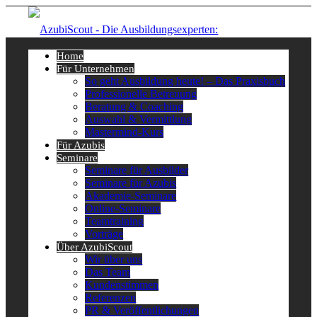
Home
Für Unternehmen
So geht Ausbildung heute! – Das Praxisbuch
Professionelle Betreuung
Beratung & Coaching
Auswahl & Vermittlung
Mastermind-Kurs
Für Azubis
Seminare
Seminare für Ausbilder
Seminare für Azubis
Akademie-Seminare
Online-Seminare
Teamtraining
Vorträge
Über AzubiScout
Wir über uns
Das Team
Kundenstimmen
Referenzen
PR & Veröffentlichungen