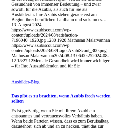
Gesundheit von immenser Bedeutung – und zwar
sowohl für die Azubis, als auch für Sie als
Ausbilder:in. Ihre Azubis stehen gerade erst am
Beginn ihrer beruflichen Laufbahn und so kann es…
13. August 2024
https://www.azubiscout.com/wp-
content/uploads/2024/08/satisfaction-
7196040_1920.jpg
1280
1920
Mathusan Malarvannan
https://www.azubiscout.com/wp-
content/uploads/2023/03/Logo-AzubiScout_300.png
Mathusan Malarvannan
2024-08-13 06:00:25
2024-08-
12 18:27:12
Mentale Gesundheit wird immer wichtiger
– für Ihre Auszubildenden und für Sie
Ausbilder-Blog
Das gibt es zu beachten, wenn Azubis frech werden
sollten
Es ist großartig, wenn Sie mit Ihrem Azubi ein
entspanntes und vertrauensvolles Verhältnis haben.
Wenn beide Parteien wissen, dass es zum Berufsalltag
dazugehört, sich ab und an zu necken, trägt das zur