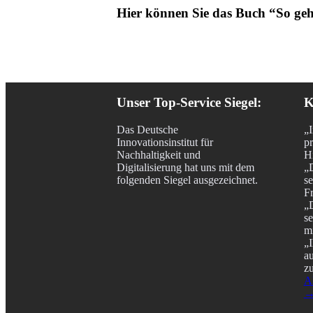
Hier können Sie das Buch “So geh
Unser Top-Service Siegel:
K
Das Deutsche
„
Innovationsinstitut für
pr
Nachhaltigkeit und
Hi
Digitalisierung hat uns mit dem
„
folgenden Siegel ausgezeichnet.
se
F
„D
se
m
„I
a
z
A