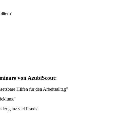
llten?
minare von AzubiScout:
etzbare Hilfen für den Arbeitsalltag”
wicklung”
der ganz viel Praxis!