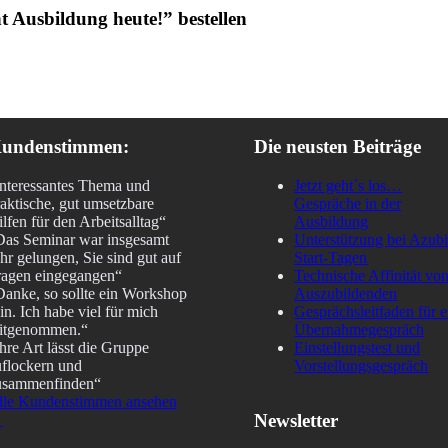
t Ausbildung heute!” bestellen
undenstimmen:
Die neusten Beiträge
Interessantes Thema und
Jetzt geht´s los…
aktische, gut umsetzbare
Gespräche in der
lfen für den Arbeitsalltag“
Ausbildung
Das Seminar war insgesamt
Unterstützung bei Azubi
hr gelungen, Sie sind gut auf
Start-Tagen
ragen eingegangen“
Technische Affinität vo
anke, so sollte ein Workshop
Auszubildenden
in. Ich habe viel für mich
Gesprächsleitfaden für e
itgenommen.“
Übernahmegespräch
hre Art lässt die Gruppe
Einstellungstest und
uflockern und
Vorstellungsgespräch
usammenfinden“
lle Kundenstimmen ansehen
Newsletter
→