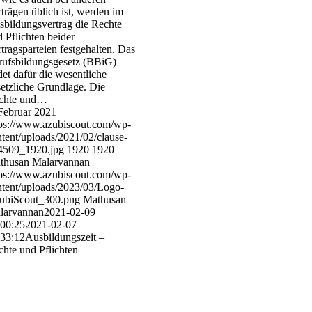
trägen üblich ist, werden im
bildungsvertrag die Rechte
 Pflichten beider
tragsparteien festgehalten. Das
rufsbildungsgesetz (BBiG)
det dafür die wesentliche
etzliche Grundlage. Die
chte und…
Februar 2021
tps://www.azubiscout.com/wp-
tent/uploads/2021/02/clause-
4509_1920.jpg
1920
1920
thusan Malarvannan
tps://www.azubiscout.com/wp-
ntent/uploads/2023/03/Logo-
ubiScout_300.png
Mathusan
larvannan
2021-02-09
:00:25
2021-02-07
:33:12
Ausbildungszeit –
hte und Pflichten