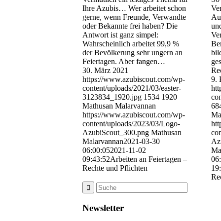
Ihre Azubis… Wer arbeitet schon
Ver
gerne, wenn Freunde, Verwandte
Aus
oder Bekannte frei haben? Die
und
Antwort ist ganz simpel:
Ver
Wahrscheinlich arbeitet 99,9 %
Be
der Bevölkerung sehr ungern an
bil
Feiertagen. Aber fangen…
ges
30. März 2021
Re
https://www.azubiscout.com/wp-
9. 
content/uploads/2021/03/easter-
ht
3123834_1920.jpg
1534
1920
con
Mathusan Malarvannan
68
https://www.azubiscout.com/wp-
Ma
content/uploads/2023/03/Logo-
ht
AzubiScout_300.png
Mathusan
co
Malarvannan
2021-03-30
Az
06:00:05
2021-11-02
Ma
09:43:52
Arbeiten an Feiertagen –
06
Rechte und Pflichten
19
Rec
Newsletter