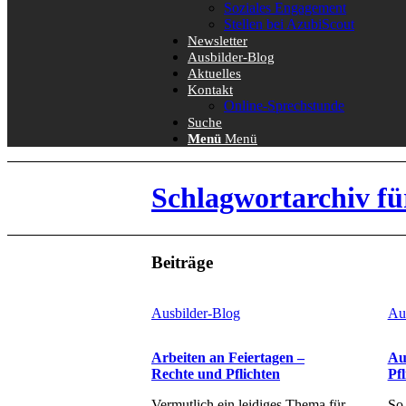
Soziales Engagement
Stellen bei AzubiScout
Newsletter
Ausbilder-Blog
Aktuelles
Kontakt
Online-Sprechstunde
Suche
Menü
Menü
Schlagwortarchiv fü
Beiträge
Ausbilder-Blog
Au
Arbeiten an Feiertagen –
Au
Rechte und Pflichten
Pfl
Vermutlich ein leidiges Thema für
So 