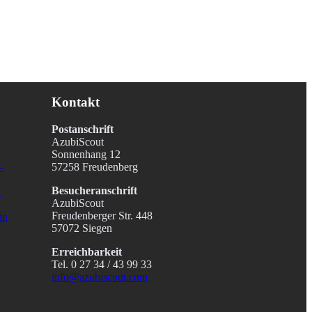
Kontakt
Postanschrift
AzubiScout
Sonnenhang 12
-
57258 Freudenberg
Besucheranschrift
n
AzubiScout
Freudenberger Str. 448
in
57072 Siegen
Erreichbarkeit
Tel. 0 27 34 / 43 99 33
info@azubiscout.com