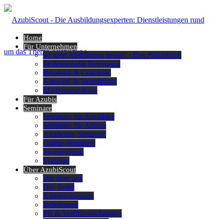
Home
Für Unternehmen
So geht Ausbildung heute! – Das Praxisbuch
Professionelle Betreuung
Beratung & Coaching
Auswahl & Vermittlung
Mastermind-Kurs
Für Azubis
Seminare
Seminare für Ausbilder
Seminare für Azubis
Akademie-Seminare
Online-Seminare
Teamtraining
Vorträge
Über AzubiScout
Wir über uns
Das Team
Kundenstimmen
Referenzen
PR & Veröffentlichungen