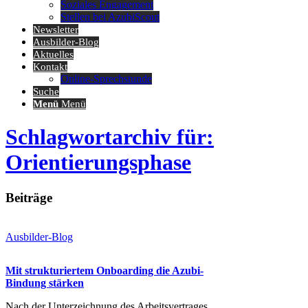
Soziales Engagement
Stellen bei AzubiScout
Newsletter
Ausbilder-Blog
Aktuelles
Kontakt
Online-Sprechstunde
Suche
Menü
Menü
Schlagwortarchiv für:
Orientierungsphase
Beiträge
Ausbilder-Blog
Mit strukturiertem Onboarding die Azubi-
Bindung stärken
Nach der Unterzeichnung des Arbeitsvertrages