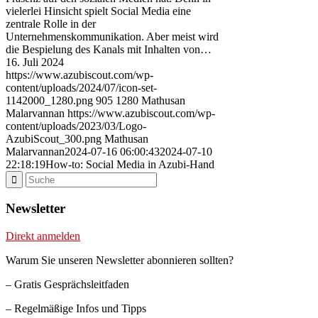
vielerlei Hinsicht spielt Social Media eine
zentrale Rolle in der
Unternehmenskommunikation. Aber meist wird
die Bespielung des Kanals mit Inhalten von…
16. Juli 2024
https://www.azubiscout.com/wp-
content/uploads/2024/07/icon-set-
1142000_1280.png
905
1280
Mathusan
Malarvannan
https://www.azubiscout.com/wp-
content/uploads/2023/03/Logo-
AzubiScout_300.png
Mathusan
Malarvannan
2024-07-16 06:00:43
2024-07-10
22:18:19
How-to: Social Media in Azubi-Hand
Newsletter
Direkt anmelden
Warum Sie unseren Newsletter abonnieren sollten?
– Gratis Gesprächsleitfaden
– Regelmäßige Infos und Tipps