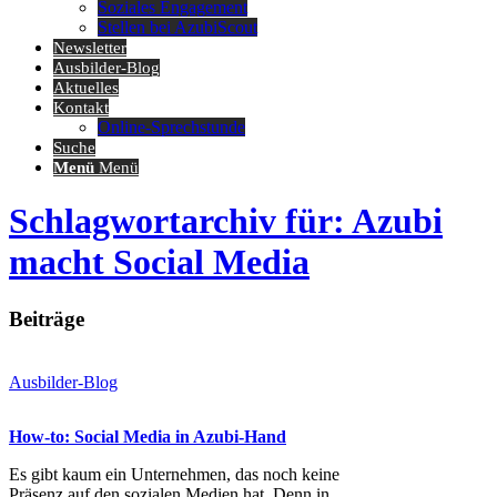
Soziales Engagement
Stellen bei AzubiScout
Newsletter
Ausbilder-Blog
Aktuelles
Kontakt
Online-Sprechstunde
Suche
Menü
Menü
Schlagwortarchiv für: Azubi
macht Social Media
Beiträge
Ausbilder-Blog
How-to: Social Media in Azubi-Hand
Es gibt kaum ein Unternehmen, das noch keine
Präsenz auf den sozialen Medien hat. Denn in