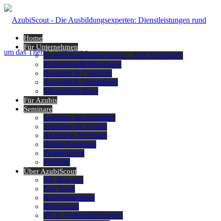
Home
Für Unternehmen
So geht Ausbildung heute! – Das Praxisbuch
Professionelle Betreuung
Beratung & Coaching
Auswahl & Vermittlung
Mastermind-Kurs
Für Azubis
Seminare
Seminare für Ausbilder
Seminare für Azubis
Akademie-Seminare
Online-Seminare
Teamtraining
Vorträge
Über AzubiScout
Wir über uns
Das Team
Kundenstimmen
Referenzen
PR & Veröffentlichungen