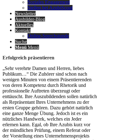
Soziales Engagement
Stellen bei AzubiScout
Newsletter
Ausbilder-Blog
Aktuelles
Kontakt
Online-Sprechstunde
Suche
Menü
Menü
Erfolgreich präsentieren
„Sehr verehrte Damen und Herren, liebes
Publikum…“ Die Zuhörer sind schon nach
wenigen Minuten von einem Präsentierenden
von deren Kompetenz durch Rhetorik und
professionelle Auftreten überzeugt oder
enttäuscht. Ihre Auszubildenden sollen natürlich
als Repräsentant Ihres Unternehmens zu der
ersten Gruppe gehören. Dazu gehört natürlich
eine ganze Menge Übung. Jedoch ist es ein
nützliches Handwerk, welches ein Jeder
erlernen kann. Egal, ob Ihre Azubis kurz vor
der mündlichen Prüfung, einem Referat oder
der Vorstellung eines Unternehmensprojekts