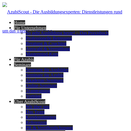
Home
Für Unternehmen
So geht Ausbildung heute! – Das Praxisbuch
Professionelle Betreuung
Beratung & Coaching
Auswahl & Vermittlung
Mastermind-Kurs
Für Azubis
Seminare
Seminare für Ausbilder
Seminare für Azubis
Akademie-Seminare
Online-Seminare
Teamtraining
Vorträge
Über AzubiScout
Wir über uns
Das Team
Kundenstimmen
Referenzen
PR & Veröffentlichungen