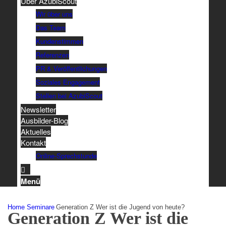
Über AzubiScout
Wir über uns
Das Team
Kundenstimmen
Referenzen
PR & Veröffentlichungen
Soziales Engagement
Stellen bei AzubiScout
Newsletter
Ausbilder-Blog
Aktuelles
Kontakt
Online-Sprechstunde
Menü
Home
Seminare
Generation Z Wer ist die Jugend von heute?
Generation Z Wer ist die