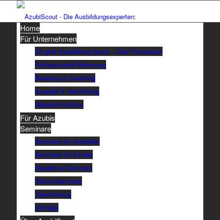
Home
Für Unternehmen
So geht Ausbildung heute! – Das Praxisbuch
Professionelle Betreuung
Beratung & Coaching
Auswahl & Vermittlung
Mastermind-Kurs
Für Azubis
Seminare
Seminare für Ausbilder
Seminare für Azubis
Akademie-Seminare
Online-Seminare
Teamtraining
Vorträge