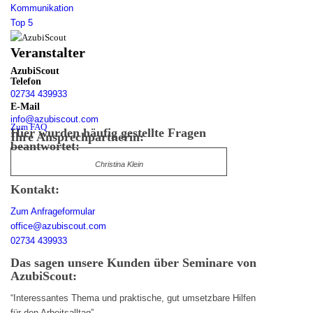
Kommunikation
Top 5
Veranstalter
AzubiScout
Telefon
02734 439933
E-Mail
info@azubiscout.com
Zum FAQ
Hier wurden häufig gestellte Fragen
Ihre Ansprechpartnerin:
beantwortet:
Christina Klein
Kontakt:
Zum Anfrageformular
office@azubiscout.com
02734 439933
Das sagen unsere Kunden über Seminare von
AzubiScout:
“Interessantes Thema und praktische, gut umsetzbare Hilfen
für den Arbeitsalltag”