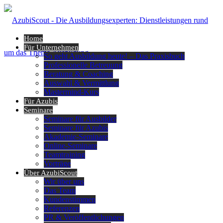
Home
Für Unternehmen
So geht Ausbildung heute! – Das Praxisbuch
Professionelle Betreuung
Beratung & Coaching
Auswahl & Vermittlung
Mastermind-Kurs
Für Azubis
Seminare
Seminare für Ausbilder
Seminare für Azubis
Akademie-Seminare
Online-Seminare
Teamtraining
Vorträge
Über AzubiScout
Wir über uns
Das Team
Kundenstimmen
Referenzen
PR & Veröffentlichungen