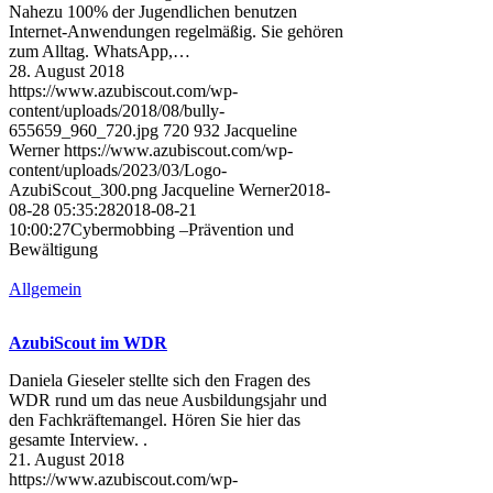
Nahezu 100% der Jugendlichen benutzen
Internet-Anwendungen regelmäßig. Sie gehören
zum Alltag. WhatsApp,…
28. August 2018
https://www.azubiscout.com/wp-
content/uploads/2018/08/bully-
655659_960_720.jpg
720
932
Jacqueline
Werner
https://www.azubiscout.com/wp-
content/uploads/2023/03/Logo-
AzubiScout_300.png
Jacqueline Werner
2018-
08-28 05:35:28
2018-08-21
10:00:27
Cybermobbing –Prävention und
Bewältigung
Allgemein
AzubiScout im WDR
Daniela Gieseler stellte sich den Fragen des
WDR rund um das neue Ausbildungsjahr und
den Fachkräftemangel. Hören Sie hier das
gesamte Interview. .
21. August 2018
https://www.azubiscout.com/wp-