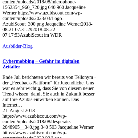
content/uploads/2018/08/microphone-
1562354_960_720.jpg
640
960
Jacqueline
Werner
https://www.azubiscout.com/wp-
content/uploads/2023/03/Logo-
AzubiScout_300.png
Jacqueline Werner
2018-
08-21 07:31:29
2018-08-22
07:17:53
AzubiScout im WDR
Ausbilder-Blog
Cybermobbing – Gefahr im digitalen
Zeitalter
Ende Juli berichteten wir bereits von Tellonym -
der „Feedback-Plattform“ für Jugendliche. Uns
war es sehr wichtig, dass Sie von diesem neuen
Trend wissen, damit Sie auch in Zukunft besser
auf Ihre Azubis einwirken können. Das
Internet…
21. August 2018
https://www.azubiscout.com/wp-
content/uploads/2018/08/desperate-
2048905__340.jpg
340
503
Jacqueline Werner
https://www.azubiscout.com/wp-