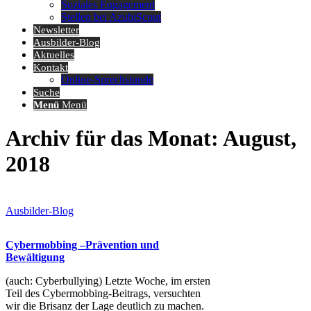
Soziales Engagement
Stellen bei AzubiScout
Newsletter
Ausbilder-Blog
Aktuelles
Kontakt
Online-Sprechstunde
Suche
Menü
Menü
Archiv für das Monat: August,
2018
Ausbilder-Blog
Cybermobbing –Prävention und
Bewältigung
(auch: Cyberbullying) Letzte Woche, im ersten
Teil des Cybermobbing-Beitrags, versuchten
wir die Brisanz der Lage deutlich zu machen.