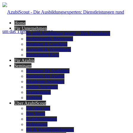
Home
Für Unternehmen
So geht Ausbildung heute! – Das Praxisbuch
Professionelle Betreuung
Beratung & Coaching
Auswahl & Vermittlung
Mastermind-Kurs
Für Azubis
Seminare
Seminare für Ausbilder
Seminare für Azubis
Akademie-Seminare
Online-Seminare
Teamtraining
Vorträge
Über AzubiScout
Wir über uns
Das Team
Kundenstimmen
Referenzen
PR & Veröffentlichungen