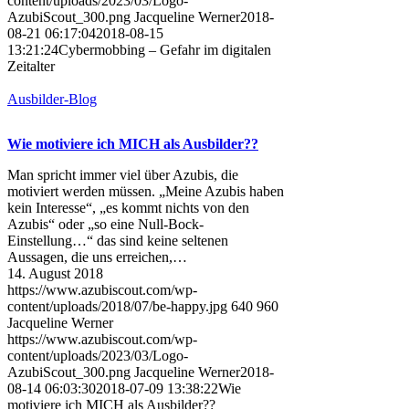
content/uploads/2023/03/Logo-
AzubiScout_300.png
Jacqueline Werner
2018-
08-21 06:17:04
2018-08-15
13:21:24
Cybermobbing – Gefahr im digitalen
Zeitalter
Ausbilder-Blog
Wie motiviere ich MICH als Ausbilder??
Man spricht immer viel über Azubis, die
motiviert werden müssen. „Meine Azubis haben
kein Interesse“, „es kommt nichts von den
Azubis“ oder „so eine Null-Bock-
Einstellung…“ das sind keine seltenen
Aussagen, die uns erreichen,…
14. August 2018
https://www.azubiscout.com/wp-
content/uploads/2018/07/be-happy.jpg
640
960
Jacqueline Werner
https://www.azubiscout.com/wp-
content/uploads/2023/03/Logo-
AzubiScout_300.png
Jacqueline Werner
2018-
08-14 06:03:30
2018-07-09 13:38:22
Wie
motiviere ich MICH als Ausbilder??