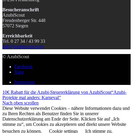
Besucheranschrift
AzubiScout
Freudenberger Str. 448
57072 Siegen
Erreichbarkeit
Tel. 0 27 34 / 43 99 33
info@azubiscout.com
© AzubiScout
Facebook
Xing
Impressum
10€ Rabatt für die Azubi-Steuererklärung von AzubiScout
“Azubi-
Projekte mal anders: Karneval”
Nach oben scrollen
Diese Website verwendet Cookies – nähere Informationen dazu und
zu Ihren Rechten als Benutzer finden Sie in unserer
Datenschutzerklärung am Ende der Seite. Klicken Sie auf „Ich
stimme zu“, um Cookies zu akzeptieren und direkt unsere Website
besuchen zu können.
Cookie settings
Ich stimme zu.