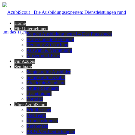
Home
Für Unternehmen
So geht Ausbildung heute! – Das Praxisbuch
Professionelle Betreuung
Beratung & Coaching
Auswahl & Vermittlung
Mastermind-Kurs
Für Azubis
Seminare
Seminare für Ausbilder
Seminare für Azubis
Akademie-Seminare
Online-Seminare
Teamtraining
Vorträge
Über AzubiScout
Wir über uns
Das Team
Kundenstimmen
Referenzen
PR & Veröffentlichungen