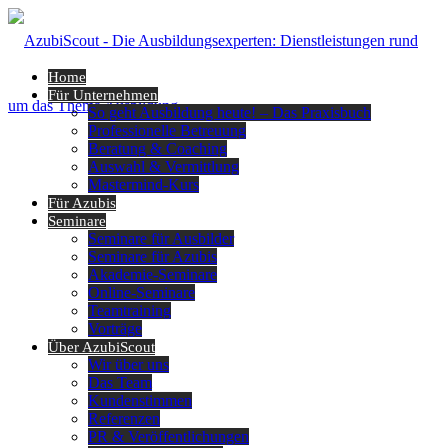
Home
Für Unternehmen
So geht Ausbildung heute! – Das Praxisbuch
Professionelle Betreuung
Beratung & Coaching
Auswahl & Vermittlung
Mastermind-Kurs
Für Azubis
Seminare
Seminare für Ausbilder
Seminare für Azubis
Akademie-Seminare
Online-Seminare
Teamtraining
Vorträge
Über AzubiScout
Wir über uns
Das Team
Kundenstimmen
Referenzen
PR & Veröffentlichungen