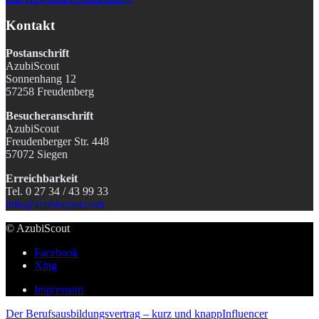
Kontakt
Postanschrift
AzubiScout
Sonnenhang 12
57258 Freudenberg
Besucheranschrift
AzubiScout
Freudenberger Str. 448
57072 Siegen
Erreichbarkeit
Tel. 0 27 34 / 43 99 33
info@azubiscout.com
© AzubiScout
Facebook
Xing
Impressum
Der Berufsausbildungsvertrag – kurz und knapp
Influencer