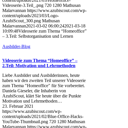
content/uploads/2021/03/Homeoffice-
Videoserie-3.Teil_.png
720
1280
Mathusan
Malarvannan
https://www.azubiscout.com/wp-
content/uploads/2023/03/Logo-
AzubiScout_300.png
Mathusan
Malarvannan
2021-03-02 06:00:24
2021-03-18
10:09:48
Videoserie zum Thema “Homeoffice”
– 3.Teil: Selbstorganisation und Lernen
Ausbilder-Blog
Videoserie zum Thema “Homeoffice” –
2.Teil: Motivation und Lehrmethoden
Liebe Ausbilder und Ausbilderinnen, heute
haben wir den zweiten Teil unserer Videoserie
zum Thema "Homeoffice" für Sie vorbereitet.
Daniela Gieseler, die Inhaberin von
AzubiScout, klärt Sie heute über die Punkte
Motivation und Lehrmethoden…
23. Februar 2021
https://www.azubiscout.com/wp-
content/uploads/2021/02/Blue-Office-Hacks-
YouTube-Thumbnail.png
720
1280
Mathusan
Malarvannan
https://www.azubiscout.com/wp-