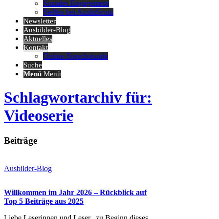
Soziales Engagement
Stellen bei AzubiScout
Newsletter
Ausbilder-Blog
Aktuelles
Kontakt
Online-Sprechstunde
Suche
Menü
Menü
Schlagwortarchiv für:
Videoserie
Beiträge
Ausbilder-Blog
Willkommen im Jahr 2026 – Rückblick auf
Top 5 Beiträge aus 2025
Liebe Leserinnen und Leser, zu Beginn dieses