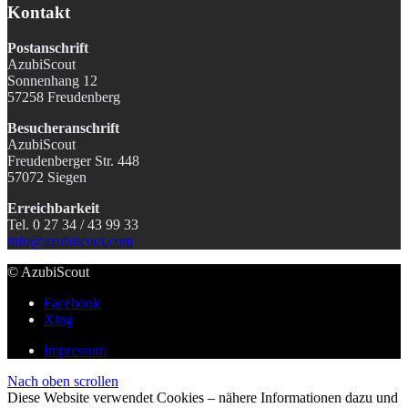
Kontakt
Postanschrift
AzubiScout
Sonnenhang 12
57258 Freudenberg
Besucheranschrift
AzubiScout
Freudenberger Str. 448
57072 Siegen
Erreichbarkeit
Tel. 0 27 34 / 43 99 33
info@azubiscout.com
© AzubiScout
Facebook
Xing
Impressum
Nach oben scrollen
Diese Website verwendet Cookies – nähere Informationen dazu und