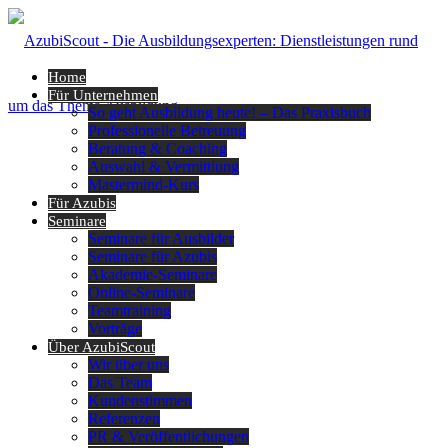
Home
Für Unternehmen
So geht Ausbildung heute! – Das Praxisbuch
Professionelle Betreuung
Beratung & Coaching
Auswahl & Vermittlung
Mastermind-Kurs
Für Azubis
Seminare
Seminare für Ausbilder
Seminare für Azubis
Akademie-Seminare
Online-Seminare
Teamtraining
Vorträge
Über AzubiScout
Wir über uns
Das Team
Kundenstimmen
Referenzen
PR & Veröffentlichungen