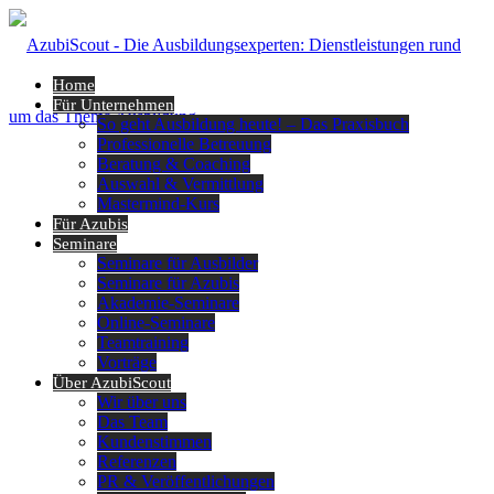
Home
Für Unternehmen
So geht Ausbildung heute! – Das Praxisbuch
Professionelle Betreuung
Beratung & Coaching
Auswahl & Vermittlung
Mastermind-Kurs
Für Azubis
Seminare
Seminare für Ausbilder
Seminare für Azubis
Akademie-Seminare
Online-Seminare
Teamtraining
Vorträge
Über AzubiScout
Wir über uns
Das Team
Kundenstimmen
Referenzen
PR & Veröffentlichungen