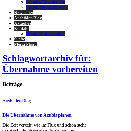
Soziales Engagement
Stellen bei AzubiScout
Newsletter
Ausbilder-Blog
Aktuelles
Kontakt
Online-Sprechstunde
Suche
Menü
Menü
Schlagwortarchiv für:
Übernahme vorbereiten
Beiträge
Ausbilder-Blog
Die Übernahme von Azubis planen
Die Zeit vergeht wie im Flug und schon steht
das Ausbildungsende an. In Zeiten von