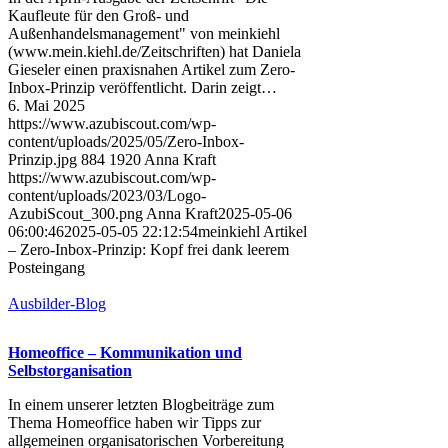
Kaufleute für den Groß- und
Außenhandelsmanagement" von meinkiehl
(www.mein.kiehl.de/Zeitschriften) hat Daniela
Gieseler einen praxisnahen Artikel zum Zero-
Inbox-Prinzip veröffentlicht. Darin zeigt…
6. Mai 2025
https://www.azubiscout.com/wp-
content/uploads/2025/05/Zero-Inbox-
Prinzip.jpg
884
1920
Anna Kraft
https://www.azubiscout.com/wp-
content/uploads/2023/03/Logo-
AzubiScout_300.png
Anna Kraft
2025-05-06
06:00:46
2025-05-05 22:12:54
meinkiehl Artikel
– Zero-Inbox-Prinzip: Kopf frei dank leerem
Posteingang
Ausbilder-Blog
Homeoffice – Kommunikation und
Selbstorganisation
In einem unserer letzten Blogbeiträge zum
Thema Homeoffice haben wir Tipps zur
allgemeinen organisatorischen Vorbereitung