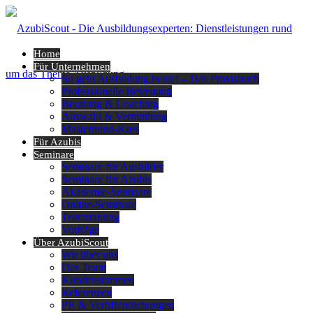
Home
Für Unternehmen
So geht Ausbildung heute! – Das Praxisbuch
Professionelle Betreuung
Beratung & Coaching
Auswahl & Vermittlung
Mastermind-Kurs
Für Azubis
Seminare
Seminare für Ausbilder
Seminare für Azubis
Akademie-Seminare
Online-Seminare
Teamtraining
Vorträge
Über AzubiScout
Wir über uns
Das Team
Kundenstimmen
Referenzen
PR & Veröffentlichungen