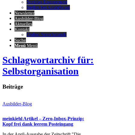
Soziales Engagement
Stellen bei AzubiScout
Newsletter
Ausbilder-Blog
Aktuelles
Kontakt
Online-Sprechstunde
Suche
Menü
Menü
Schlagwortarchiv für:
Selbstorganisation
Beiträge
Ausbilder-Blog
meinkiehl Artikel – Zero-Inbox-Prinzip:
Kopf frei dank leerem Posteingang
In der April-Ausgabe der Zeitschrift "Die