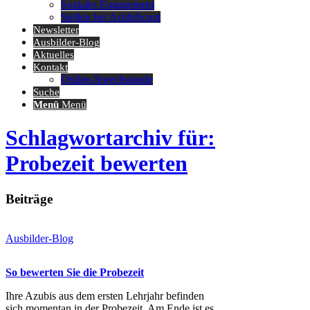
Soziales Engagement
Stellen bei AzubiScout
Newsletter
Ausbilder-Blog
Aktuelles
Kontakt
Online-Sprechstunde
Suche
Menü
Menü
Schlagwortarchiv für:
Probezeit bewerten
Beiträge
Ausbilder-Blog
So bewerten Sie die Probezeit
Ihre Azubis aus dem ersten Lehrjahr befinden
sich momentan in der Probezeit. Am Ende ist es