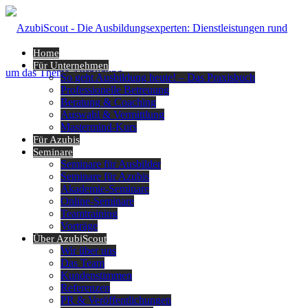
Home
Für Unternehmen
So geht Ausbildung heute! – Das Praxisbuch
Professionelle Betreuung
Beratung & Coaching
Auswahl & Vermittlung
Mastermind-Kurs
Für Azubis
Seminare
Seminare für Ausbilder
Seminare für Azubis
Akademie-Seminare
Online-Seminare
Teamtraining
Vorträge
Über AzubiScout
Wir über uns
Das Team
Kundenstimmen
Referenzen
PR & Veröffentlichungen