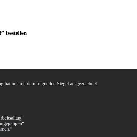
” bestellen
ung hat uns mit dem folgenden Siegel ausgezeichnet.
rbeitsalltag“
eingegangen“
ommen.“