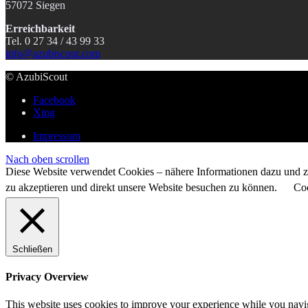
57072 Siegen
Erreichbarkeit
Tel. 0 27 34 / 43 99 33
info@azubiscout.com
© AzubiScout
Facebook
Xing
Impressum
Nach oben scrollen
Diese Website verwendet Cookies – nähere Informationen dazu und zu
zu akzeptieren und direkt unsere Website besuchen zu können.
Coo
Schließen
Privacy Overview
This website uses cookies to improve your experience while you naviga