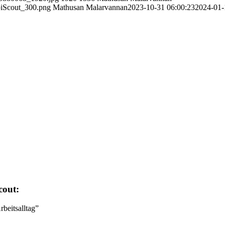
biScout_300.png
Mathusan Malarvannan
2023-10-31 06:00:23
2024-01-
cout:
rbeitsalltag”