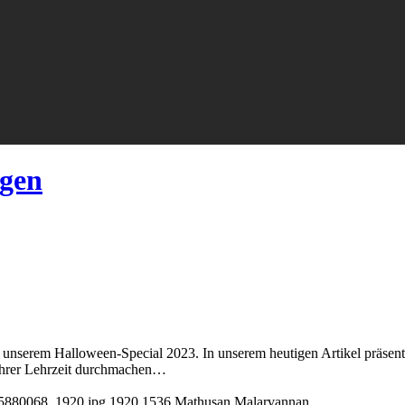
ngen
 unserem Halloween-Special 2023. In unserem heutigen Artikel präsent
 ihrer Lehrzeit durchmachen…
-5880068_1920.jpg
1920
1536
Mathusan Malarvannan