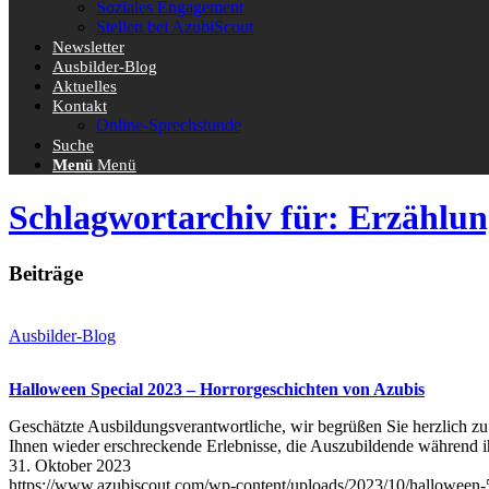
Soziales Engagement
Stellen bei AzubiScout
Newsletter
Ausbilder-Blog
Aktuelles
Kontakt
Online-Sprechstunde
Suche
Menü
Menü
Schlagwortarchiv für: Erzählu
Beiträge
Ausbilder-Blog
Halloween Special 2023 – Horrorgeschichten von Azubis
Geschätzte Ausbildungsverantwortliche, wir begrüßen Sie herzlich zu
Ihnen wieder erschreckende Erlebnisse, die Auszubildende während
31. Oktober 2023
https://www.azubiscout.com/wp-content/uploads/2023/10/halloween