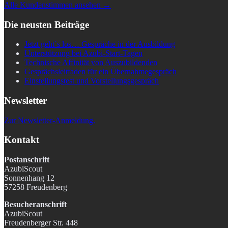
Alle Kundenstimmen ansehen →
Die neusten Beiträge
Jetzt geht´s los… Gespräche in der Ausbildung
Unterstützung bei Azubi-Start-Tagen
Technische Affinität von Auszubildenden
Gesprächsleitfaden für ein Übernahmegespräch
Einstellungstest und Vorstellungsgespräch
Newsletter
Zur Newsletter-Anmeldung.
Kontakt
Postanschrift
AzubiScout
Sonnenhang 12
57258 Freudenberg
Besucheranschrift
AzubiScout
Freudenberger Str. 448