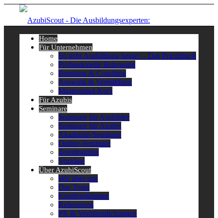
Home
Für Unternehmen
So geht Ausbildung heute! – Das Praxisbuch
Professionelle Betreuung
Beratung & Coaching
Auswahl & Vermittlung
Mastermind-Kurs
Für Azubis
Seminare
Seminare für Ausbilder
Seminare für Azubis
Akademie-Seminare
Online-Seminare
Teamtraining
Vorträge
Über AzubiScout
Wir über uns
Das Team
Kundenstimmen
Referenzen
PR & Veröffentlichungen