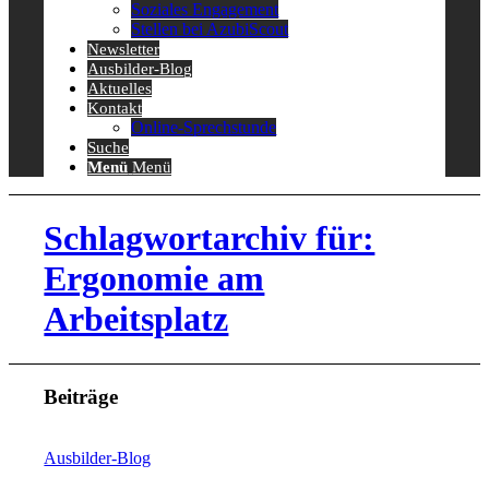
Soziales Engagement
Stellen bei AzubiScout
Newsletter
Ausbilder-Blog
Aktuelles
Kontakt
Online-Sprechstunde
Suche
Menü
Menü
Schlagwortarchiv für:
Ergonomie am
Arbeitsplatz
Beiträge
Ausbilder-Blog