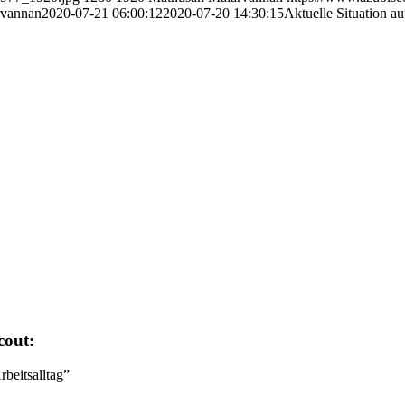
rvannan
2020-07-21 06:00:12
2020-07-20 14:30:15
Aktuelle Situation a
cout:
rbeitsalltag”