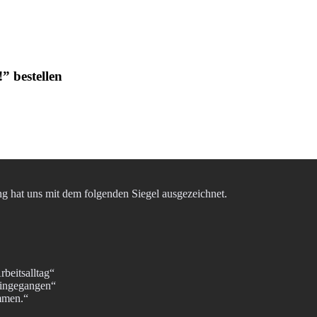
” bestellen
ung hat uns mit dem folgenden Siegel ausgezeichnet.
rbeitsalltag“
eingegangen“
ommen.“