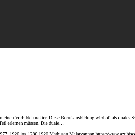
n einen Vorbildcharakter. Diese Berufsausbildung wird oft als duales 
 Teil erlernen müssen. Die duale…
5977_1920.jpg
1280
1920
Mathusan Malarvannan
https://www.azubis