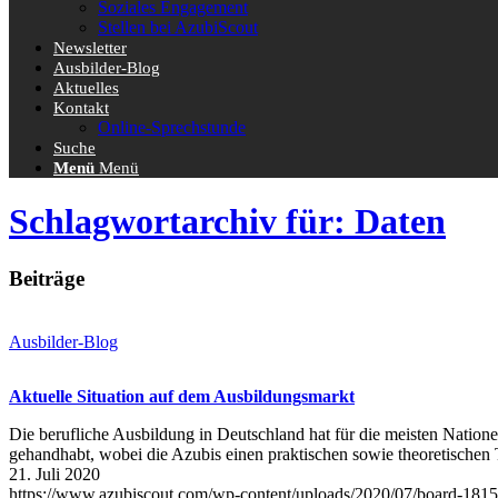
Soziales Engagement
Stellen bei AzubiScout
Newsletter
Ausbilder-Blog
Aktuelles
Kontakt
Online-Sprechstunde
Suche
Menü
Menü
Schlagwortarchiv für: Daten
Beiträge
Ausbilder-Blog
Aktuelle Situation auf dem Ausbildungsmarkt
Die berufliche Ausbildung in Deutschland hat für die meisten Natione
gehandhabt, wobei die Azubis einen praktischen sowie theoretischen
21. Juli 2020
https://www.azubiscout.com/wp-content/uploads/2020/07/board-181