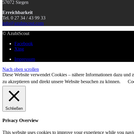
57072 Siegen
Erreichbarkeit
Tel. 0 27 34 / 43 99 33
info@azubiscout.com
© AzubiScout
Facebook
Xing
Impressum
Nach oben scrollen
Diese Website verwendet Cookies – nähere Informationen dazu und zu
zu akzeptieren und direkt unsere Website besuchen zu können.
Coo
Schließen
Privacy Overview
This website uses cookies to improve your experience while you naviga