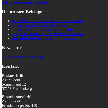
Alle Kundenstimmen ansehen →
Die neusten Beiträge
Jetzt geht´s los… Gespräche in der Ausbildung
Unterstützung bei Azubi-Start-Tagen
Technische Affinität von Auszubildenden
Gesprächsleitfaden für ein Übernahmegespräch
Einstellungstest und Vorstellungsgespräch
Newsletter
Zur Newsletter-Anmeldung.
Kontakt
Postanschrift
AzubiScout
Sonnenhang 12
57258 Freudenberg
Besucheranschrift
AzubiScout
Freudenberger Str. 448