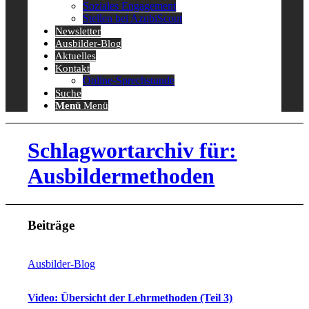
Soziales Engagement
Stellen bei AzubiScout
Newsletter
Ausbilder-Blog
Aktuelles
Kontakt
Online-Sprechstunde
Suche
Menü
Menü
Schlagwortarchiv für:
Ausbildermethoden
Beiträge
Ausbilder-Blog
Video: Übersicht der Lehrmethoden (Teil 3)