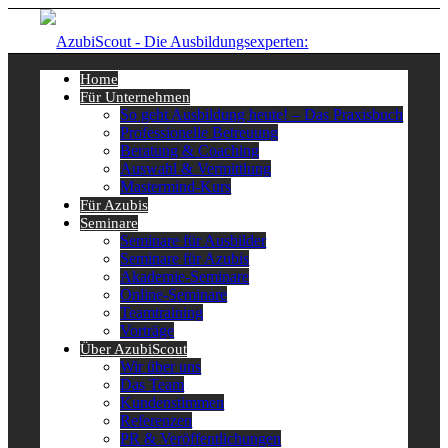
Home
Für Unternehmen
So geht Ausbildung heute! – Das Praxisbuch
Professionelle Betreuung
Beratung & Coaching
Auswahl & Vermittlung
Mastermind-Kurs
Für Azubis
Seminare
Seminare für Ausbilder
Seminare für Azubis
Akademie-Seminare
Online-Seminare
Teamtraining
Vorträge
Über AzubiScout
Wir über uns
Das Team
Kundenstimmen
Referenzen
PR & Veröffentlichungen