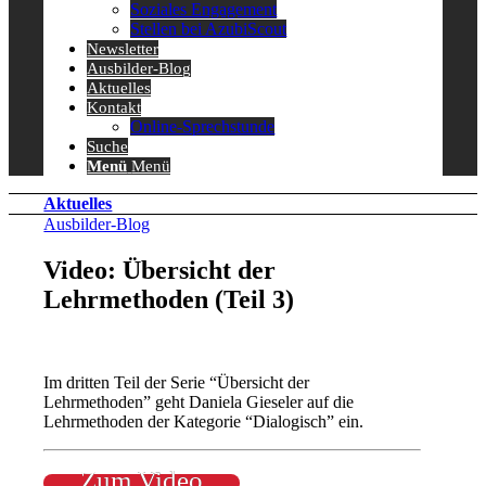
Soziales Engagement
Stellen bei AzubiScout
Newsletter
Ausbilder-Blog
Aktuelles
Kontakt
Online-Sprechstunde
Suche
Menü
Menü
Aktuelles
Ausbilder-Blog
Video: Übersicht der
Lehrmethoden (Teil 3)
Im dritten Teil der Serie “Übersicht der
Lehrmethoden” geht Daniela Gieseler auf die
Lehrmethoden der Kategorie “Dialogisch” ein.
Zum Video