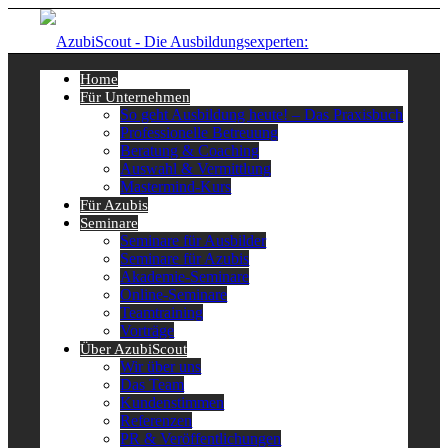
Home
Für Unternehmen
So geht Ausbildung heute! – Das Praxisbuch
Professionelle Betreuung
Beratung & Coaching
Auswahl & Vermittlung
Mastermind-Kurs
Für Azubis
Seminare
Seminare für Ausbilder
Seminare für Azubis
Akademie-Seminare
Online-Seminare
Teamtraining
Vorträge
Über AzubiScout
Wir über uns
Das Team
Kundenstimmen
Referenzen
PR & Veröffentlichungen