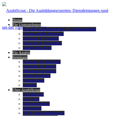
Home
Für Unternehmen
So geht Ausbildung heute! – Das Praxisbuch
Professionelle Betreuung
Beratung & Coaching
Auswahl & Vermittlung
Mastermind-Kurs
Für Azubis
Seminare
Seminare für Ausbilder
Seminare für Azubis
Akademie-Seminare
Online-Seminare
Teamtraining
Vorträge
Über AzubiScout
Wir über uns
Das Team
Kundenstimmen
Referenzen
PR & Veröffentlichungen