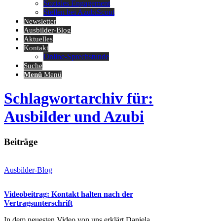
Soziales Engagement
Stellen bei AzubiScout
Newsletter
Ausbilder-Blog
Aktuelles
Kontakt
Online-Sprechstunde
Suche
Menü
Menü
Schlagwortarchiv für:
Ausbilder und Azubi
Beiträge
Ausbilder-Blog
Videobeitrag: Kontakt halten nach der
Vertragsunterschrift
In dem neuesten Video von uns erklärt Daniela