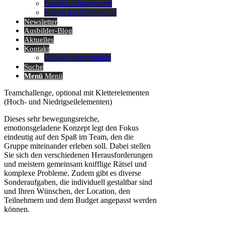
Soziales Engagement
Stellen bei AzubiScout
Newsletter
Ausbilder-Blog
Aktuelles
Kontakt
Online-Sprechstunde
Suche
Menü
Menü
Teamchallenge, optional mit Kletterelementen
(Hoch- und Niedrigseilelementen)
Dieses sehr bewegungsreiche,
emotionsgeladene Konzept legt den Fokus
eindeutig auf den Spaß im Team, den die
Gruppe miteinander erleben soll. Dabei stellen
Sie sich den verschiedenen Herausforderungen
und meistern gemeinsam knifflige Rätsel und
komplexe Probleme. Zudem gibt es diverse
Sonderaufgaben, die individuell gestaltbar sind
und Ihren Wünschen, der Location, den
Teilnehmern und dem Budget angepasst werden
können.