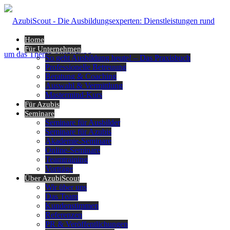
Home
Für Unternehmen
So geht Ausbildung heute! – Das Praxisbuch
Professionelle Betreuung
Beratung & Coaching
Auswahl & Vermittlung
Mastermind-Kurs
Für Azubis
Seminare
Seminare für Ausbilder
Seminare für Azubis
Akademie-Seminare
Online-Seminare
Teamtraining
Vorträge
Über AzubiScout
Wir über uns
Das Team
Kundenstimmen
Referenzen
PR & Veröffentlichungen