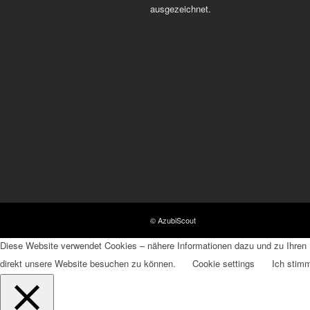
ausgezeichnet.
© AzubiScout
Diese Website verwendet Cookies – nähere Informationen dazu und zu Ihren R
direkt unsere Website besuchen zu können.
Cookie settings
Ich stim