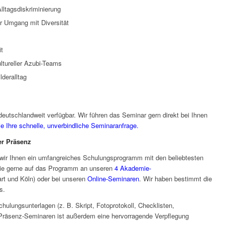
ltagsdiskriminierung
r Umgang mit Diversität
t
ltureller Azubi-Teams
lderalltag
deutschlandweit verfügbar. Wir führen das Seminar gern direkt bei Ihnen
Sie Ihre schnelle, unverbindliche Seminaranfrage.
er Präsenz
 wir Ihnen ein umfangreiches Schulungsprogramm mit den beliebtesten
ie gerne auf das Programm an unseren
4 Akademie-
art und Köln) oder bei unseren
Online-Seminaren
. Wir haben bestimmt die
s.
chulungsunterlagen (z. B. Skript, Fotoprotokoll, Checklisten,
 Präsenz-Seminaren ist außerdem eine hervorragende Verpflegung