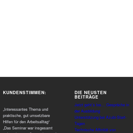
KUNDENSTIMMEN:
DIE NEUSTEN
BEITRÄGE
Jetzt geht´s los… Gespräche in
„Interessantes Thema und
der Ausbildung
praktische, gut umsetzbare
Unterstützung bei Azubi-Start-
Hilfen für den Arbeitsalltag“
Tagen
„Das Seminar war insgesamt
Technische Affinität von