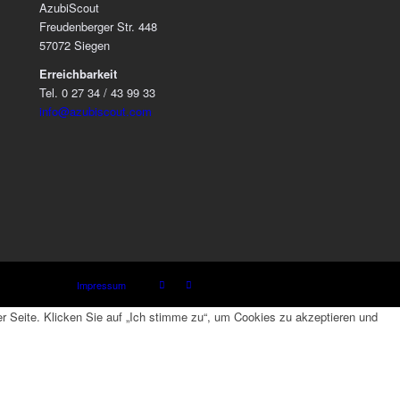
AzubiScout
Freudenberger Str. 448
57072 Siegen
Erreichbarkeit
Tel. 0 27 34 / 43 99 33
info@azubiscout.com
Impressum
 Seite. Klicken Sie auf „Ich stimme zu“, um Cookies zu akzeptieren und