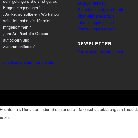
sehr gelungen, Sie sind gut auf
Auszubildenden
Fragen eingegangen“
Gesprächsleitfaden für ein
„Danke, so sollte ein Workshop
Übernahmegespräch
sein. Ich habe viel für mich
Einstellungstest und
mitgenommen.“
Vorstellungsgespräch
„Ihre Art lässt die Gruppe
auflockern und
NEWSLETTER
zusammenfinden“
Zur Newsletter-Anmeldung.
Alle Kundenstimmen ansehen
→
echten als Benutzer finden Sie in unserer Datenschutzerklärung am Ende der
me zu.