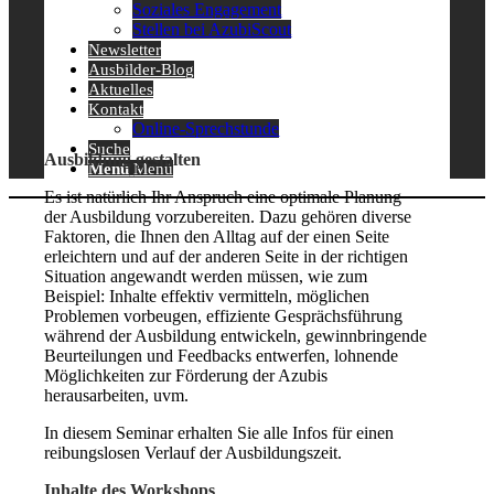
Soziales Engagement
Stellen bei AzubiScout
Newsletter
Ausbilder-Blog
Aktuelles
Kontakt
Online-Sprechstunde
Suche
Ausbildung gestalten
Menü
Menü
Es ist natürlich Ihr Anspruch eine optimale Planung
der Ausbildung vorzubereiten. Dazu gehören diverse
Faktoren, die Ihnen den Alltag auf der einen Seite
erleichtern und auf der anderen Seite in der richtigen
Situation angewandt werden müssen, wie zum
Beispiel: Inhalte effektiv vermitteln, möglichen
Problemen vorbeugen, effiziente Gesprächsführung
während der Ausbildung entwickeln, gewinnbringende
Beurteilungen und Feedbacks entwerfen, lohnende
Möglichkeiten zur Förderung der Azubis
herausarbeiten, uvm.
In diesem Seminar erhalten Sie alle Infos für einen
reibungslosen Verlauf der Ausbildungszeit.
Inhalte des Workshops