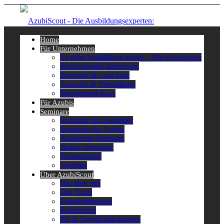
Home
Für Unternehmen
So geht Ausbildung heute! – Das Praxisbuch
Professionelle Betreuung
Beratung & Coaching
Auswahl & Vermittlung
Mastermind-Kurs
Für Azubis
Seminare
Seminare für Ausbilder
Seminare für Azubis
Akademie-Seminare
Online-Seminare
Teamtraining
Vorträge
Über AzubiScout
Wir über uns
Das Team
Kundenstimmen
Referenzen
PR & Veröffentlichungen