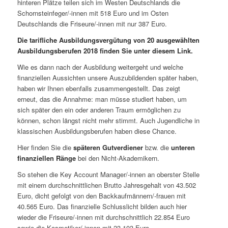
hinteren Plätze teilen sich im Westen Deutschlands die
Schornsteinfeger/-innen mit 518 Euro und im Osten
Deutschlands die Friseure/-innen mit nur 387 Euro.
Die tarifliche Ausbildungsvergütung von 20 ausgewählten
Ausbildungsberufen 2018 finden Sie unter diesem Link.
Wie es dann nach der Ausbildung weitergeht und welche
finanziellen Aussichten unsere Auszubildenden später haben,
haben wir Ihnen ebenfalls zusammengestellt. Das zeigt
erneut, das die Annahme: man müsse studiert haben, um
sich später den ein oder anderen Traum ermöglichen zu
können, schon längst nicht mehr stimmt. Auch Jugendliche in
klassischen Ausbildungsberufen haben diese Chance.
Hier finden Sie die
späteren Gutverdiener
bzw. die
unteren
finanziellen Ränge
bei den Nicht-Akademikern.
So stehen die Key Account Manager/-innen an oberster Stelle
mit einem durchschnittlichen Brutto Jahresgehalt von 43.502
Euro, dicht gefolgt von den Backkaufmännern/-frauen mit
40.565 Euro. Das finanzielle Schlusslicht bilden auch hier
wieder die Friseure/-innen mit durchschnittlich 22.854 Euro
sowie die Kosmetiker/-innen mit 23.103 Euro.