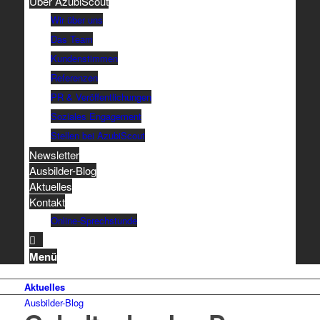
Über AzubiScout
Wir über uns
Das Team
Kundenstimmen
Referenzen
PR & Veröffentlichungen
Soziales Engagement
Stellen bei AzubiScout
Newsletter
Ausbilder-Blog
Aktuelles
Kontakt
Online-Sprechstunde
Menü
Aktuelles
Ausbilder-Blog