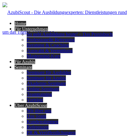
Home
Für Unternehmen
So geht Ausbildung heute! – Das Praxisbuch
Professionelle Betreuung
Beratung & Coaching
Auswahl & Vermittlung
Mastermind-Kurs
Für Azubis
Seminare
Seminare für Ausbilder
Seminare für Azubis
Akademie-Seminare
Online-Seminare
Teamtraining
Vorträge
Über AzubiScout
Wir über uns
Das Team
Kundenstimmen
Referenzen
PR & Veröffentlichungen