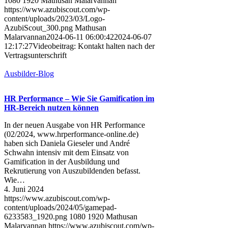
1080
1920
Mathusan Malarvannan
https://www.azubiscout.com/wp-
content/uploads/2023/03/Logo-
AzubiScout_300.png
Mathusan
Malarvannan
2024-06-11 06:00:42
2024-06-07
12:17:27
Videobeitrag: Kontakt halten nach der
Vertragsunterschrift
Ausbilder-Blog
HR Performance – Wie Sie Gamification im
HR-Bereich nutzen können
In der neuen Ausgabe von HR Performance
(02/2024, www.hrperformance-online.de)
haben sich Daniela Gieseler und André
Schwahn intensiv mit dem Einsatz von
Gamification in der Ausbildung und
Rekrutierung von Auszubildenden befasst.
Wie…
4. Juni 2024
https://www.azubiscout.com/wp-
content/uploads/2024/05/gamepad-
6233583_1920.png
1080
1920
Mathusan
Malarvannan
https://www.azubiscout.com/wp-