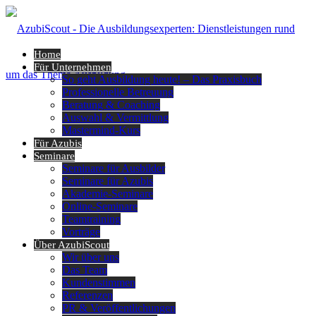
Home
Für Unternehmen
So geht Ausbildung heute! – Das Praxisbuch
Professionelle Betreuung
Beratung & Coaching
Auswahl & Vermittlung
Mastermind-Kurs
Für Azubis
Seminare
Seminare für Ausbilder
Seminare für Azubis
Akademie-Seminare
Online-Seminare
Teamtraining
Vorträge
Über AzubiScout
Wir über uns
Das Team
Kundenstimmen
Referenzen
PR & Veröffentlichungen