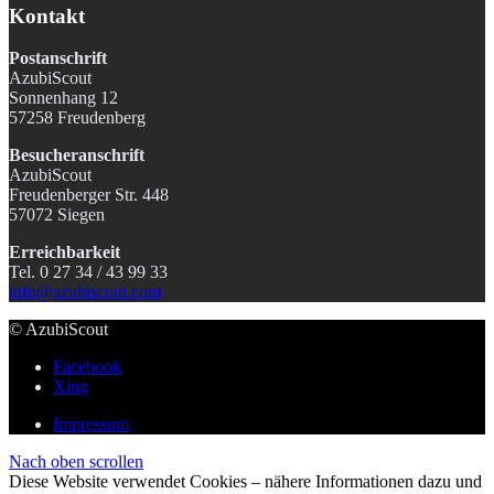
Kontakt
Postanschrift
AzubiScout
Sonnenhang 12
57258 Freudenberg
Besucheranschrift
AzubiScout
Freudenberger Str. 448
57072 Siegen
Erreichbarkeit
Tel. 0 27 34 / 43 99 33
info@azubiscout.com
© AzubiScout
Facebook
Xing
Impressum
Nach oben scrollen
Diese Website verwendet Cookies – nähere Informationen dazu und