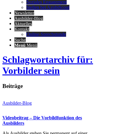
Soziales Engagement
Stellen bei AzubiScout
Newsletter
Ausbilder-Blog
Aktuelles
Kontakt
Online-Sprechstunde
Suche
Menü
Menü
Schlagwortarchiv für:
Vorbilder sein
Beiträge
Ausbilder-Blog
Videobeitrag – Die Vorbildfunktion des
Ausbilders
Als Ausbilder stehen Sie permanent auf einer