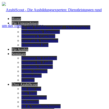
Home
Für Unternehmen
So geht Ausbildung heute! – Das Praxisbuch
Professionelle Betreuung
Beratung & Coaching
Auswahl & Vermittlung
Mastermind-Kurs
Für Azubis
Seminare
Seminare für Ausbilder
Seminare für Azubis
Akademie-Seminare
Online-Seminare
Teamtraining
Vorträge
Über AzubiScout
Wir über uns
Das Team
Kundenstimmen
Referenzen
PR & Veröffentlichungen