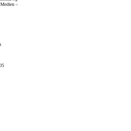
e Medien –
n
05