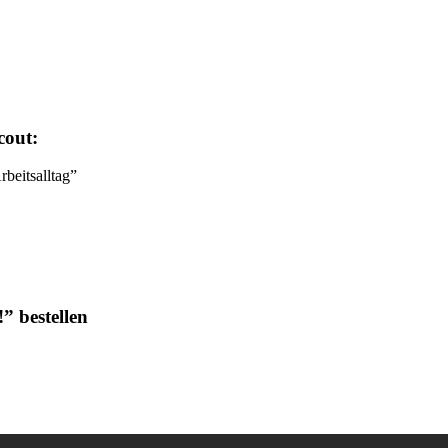
cout:
rbeitsalltag”
” bestellen