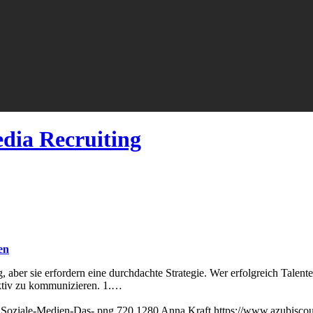
edia Recruiting
en
, aber sie erfordern eine durchdachte Strategie. Wer erfolgreich Talent
fektiv zu kommunizieren. 1.…
_Soziale-Medien-Das-.png
720
1280
Anna Kraft
https://www.azubisco