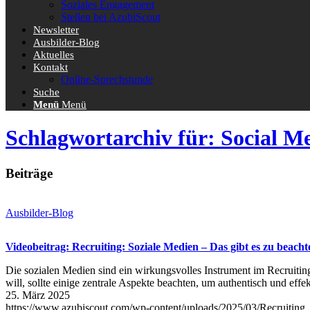
Soziales Engagement
Stellen bei AzubiScout
Newsletter
Ausbilder-Blog
Aktuelles
Kontakt
Online-Sprechstunde
Suche
Menü
Menü
Schlagwortarchiv für: Social M
Beiträge
Ausbilder-Blog
Videobeitrag: Recruiting: Soziale Medien – Das gibt es zu beacht
Die sozialen Medien sind ein wirkungsvolles Instrument im Recruiting
will, sollte einige zentrale Aspekte beachten, um authentisch und ef
25. März 2025
https://www.azubiscout.com/wp-content/uploads/2025/03/Recruiting