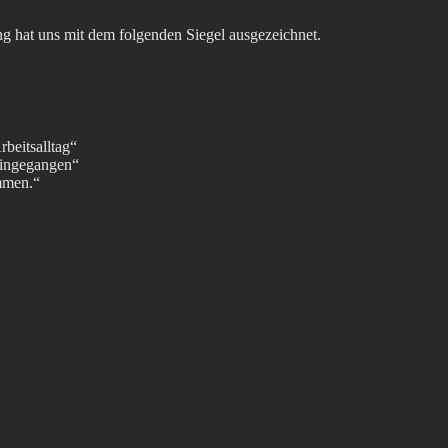
ung hat uns mit dem folgenden Siegel ausgezeichnet.
rbeitsalltag“
eingegangen“
ommen.“