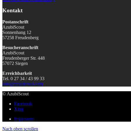
Kontakt
Postanschrift
AzubiScout
Sonnenhang 12
57258 Freudenberg
Besucheranschrift
AzubiScout
Freudenberger Str. 448
57072 Siegen
Erreichbarkeit
Tel. 0 27 34 / 43 99 33
info@azubiscout.com
© AzubiScout
Facebook
Xing
Impressum
Nach oben scrollen