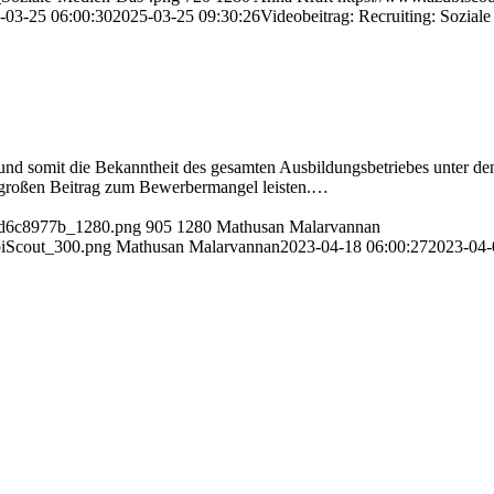
-03-25 06:00:30
2025-03-25 09:30:26
Videobeitrag: Recruiting: Sozial
und somit die Bekanntheit des gesamten Ausbildungsbetriebes unter de
n großen Beitrag zum Bewerbermangel leisten.…
g3d6c8977b_1280.png
905
1280
Mathusan Malarvannan
biScout_300.png
Mathusan Malarvannan
2023-04-18 06:00:27
2023-04-