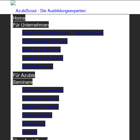
Home
Für Unternehmen
So geht Ausbildung heute! – Das Praxisbuch
Professionelle Betreuung
Beratung & Coaching
Auswahl & Vermittlung
Mastermind-Kurs
Für Azubis
Seminare
Seminare für Ausbilder
Seminare für Azubis
Akademie-Seminare
Online-Seminare
Teamtraining
Vorträge