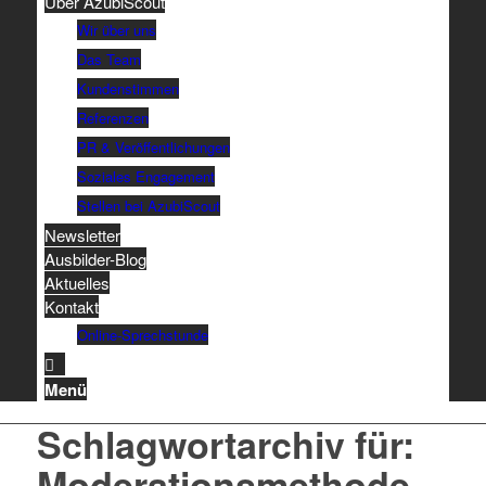
Über AzubiScout
Wir über uns
Das Team
Kundenstimmen
Referenzen
PR & Veröffentlichungen
Soziales Engagement
Stellen bei AzubiScout
Newsletter
Ausbilder-Blog
Aktuelles
Kontakt
Online-Sprechstunde
Menü
Schlagwortarchiv für:
Moderationsmethode