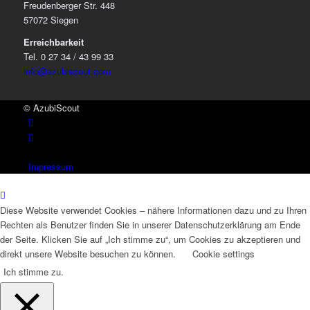
Freudenberger Str. 448
57072 Siegen
Erreichbarkeit
Tel. 0 27 34 / 43 99 33
info@azubiscout.com
© AzubiScout
Impressum
Diese Website verwendet Cookies – nähere Informationen dazu und zu Ihren
Rechten als Benutzer finden Sie in unserer Datenschutzerklärung am Ende
der Seite. Klicken Sie auf „Ich stimme zu“, um Cookies zu akzeptieren und
direkt unsere Website besuchen zu können.
Cookie settings
Ich stimme zu.