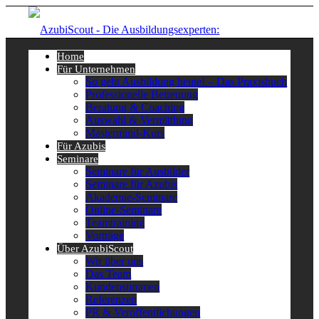
Home
Für Unternehmen
So geht Ausbildung heute! – Das Praxisbuch
Professionelle Betreuung
Beratung & Coaching
Auswahl & Vermittlung
Mastermind-Kurs
Für Azubis
Seminare
Seminare für Ausbilder
Seminare für Azubis
Akademie-Seminare
Online-Seminare
Teamtraining
Vorträge
Über AzubiScout
Wir über uns
Das Team
Kundenstimmen
Referenzen
PR & Veröffentlichungen