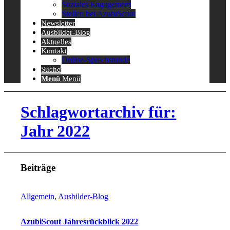
Soziales Engagement
Stellen bei AzubiScout
Newsletter
Ausbilder-Blog
Aktuelles
Kontakt
Online-Sprechstunde
Suche
Menü
Menü
Schlagwortarchiv für:
Jahr 2022
Beiträge
Allgemein
,
Ausbilder-Blog
AzubiScout Jahresrückblick 2022