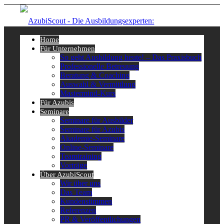
Home
Für Unternehmen
So geht Ausbildung heute! – Das Praxisbuch
Professionelle Betreuung
Beratung & Coaching
Auswahl & Vermittlung
Mastermind-Kurs
Für Azubis
Seminare
Seminare für Ausbilder
Seminare für Azubis
Akademie-Seminare
Online-Seminare
Teamtraining
Vorträge
Über AzubiScout
Wir über uns
Das Team
Kundenstimmen
Referenzen
PR & Veröffentlichungen