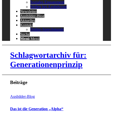
Soziales Engagement
Stellen bei AzubiScout
Newsletter
Ausbilder-Blog
Aktuelles
Kontakt
Online-Sprechstunde
Suche
Menü
Menü
Schlagwortarchiv für:
Generationenprinzip
Beiträge
Ausbilder-Blog
Das ist die Generation „Alpha“