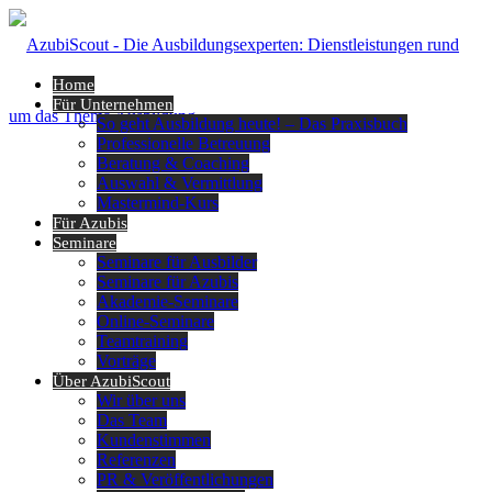
Home
Für Unternehmen
So geht Ausbildung heute! – Das Praxisbuch
Professionelle Betreuung
Beratung & Coaching
Auswahl & Vermittlung
Mastermind-Kurs
Für Azubis
Seminare
Seminare für Ausbilder
Seminare für Azubis
Akademie-Seminare
Online-Seminare
Teamtraining
Vorträge
Über AzubiScout
Wir über uns
Das Team
Kundenstimmen
Referenzen
PR & Veröffentlichungen