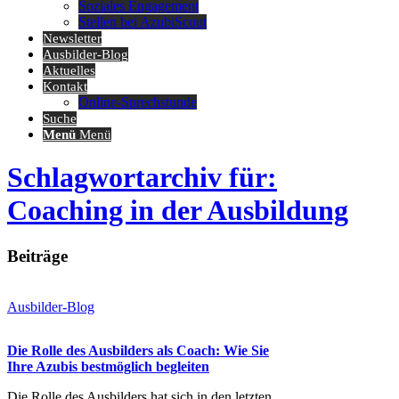
Soziales Engagement
Stellen bei AzubiScout
Newsletter
Ausbilder-Blog
Aktuelles
Kontakt
Online-Sprechstunde
Suche
Menü
Menü
Schlagwortarchiv für:
Coaching in der Ausbildung
Beiträge
Ausbilder-Blog
Die Rolle des Ausbilders als Coach: Wie Sie
Ihre Azubis bestmöglich begleiten
Die Rolle des Ausbilders hat sich in den letzten