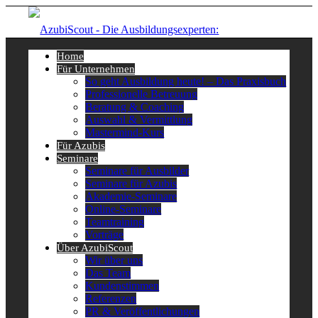
Home
Für Unternehmen
So geht Ausbildung heute! – Das Praxisbuch
Professionelle Betreuung
Beratung & Coaching
Auswahl & Vermittlung
Mastermind-Kurs
Für Azubis
Seminare
Seminare für Ausbilder
Seminare für Azubis
Akademie-Seminare
Online-Seminare
Teamtraining
Vorträge
Über AzubiScout
Wir über uns
Das Team
Kundenstimmen
Referenzen
PR & Veröffentlichungen