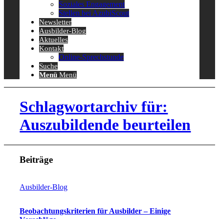
Soziales Engagement
Stellen bei AzubiScout
Newsletter
Ausbilder-Blog
Aktuelles
Kontakt
Online-Sprechstunde
Suche
Menü
Menü
Schlagwortarchiv für:
Auszubildende beurteilen
Beiträge
Ausbilder-Blog
Beobachtungskriterien für Ausbilder – Einige