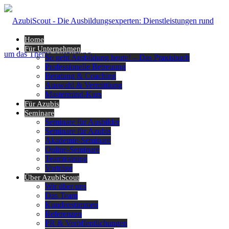
Home
Für Unternehmen
So geht Ausbildung heute! – Das Praxisbuch
Professionelle Betreuung
Beratung & Coaching
Auswahl & Vermittlung
Mastermind-Kurs
Für Azubis
Seminare
Seminare für Ausbilder
Seminare für Azubis
Akademie-Seminare
Online-Seminare
Teamtraining
Vorträge
Über AzubiScout
Wir über uns
Das Team
Kundenstimmen
Referenzen
PR & Veröffentlichungen