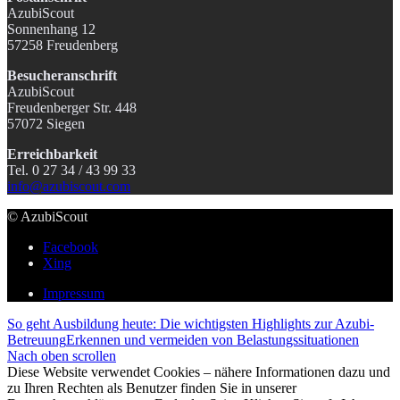
AzubiScout
Sonnenhang 12
57258 Freudenberg
Besucheranschrift
AzubiScout
Freudenberger Str. 448
57072 Siegen
Erreichbarkeit
Tel. 0 27 34 / 43 99 33
info@azubiscout.com
© AzubiScout
Facebook
Xing
Impressum
So geht Ausbildung heute: Die wichtigsten Highlights zur Azubi-
Betreuung
Erkennen und vermeiden von Belastungssituationen
Nach oben scrollen
Diese Website verwendet Cookies – nähere Informationen dazu und
zu Ihren Rechten als Benutzer finden Sie in unserer