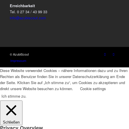
Erreichbarkeit
Tel. 0 27 34 / 43 99 33
info@azubiscout.com
© AzubiScout
Impressum
Diese Website verwendet Cookies – nähere Informationen dazu und zu Ihren
Rechten als Benutzer finden Sie in unserer Datenschutzerklärung am Ende
der Seite. Klicken Sie auf „Ich stimme zu“, um Cookies zu akzeptieren und
direkt unsere Website besuchen zu können.
Cookie settings
Ich stimme zu.
Schließen
Privacy Overview