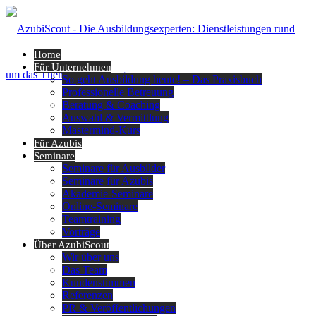
Home
Für Unternehmen
So geht Ausbildung heute! – Das Praxisbuch
Professionelle Betreuung
Beratung & Coaching
Auswahl & Vermittlung
Mastermind-Kurs
Für Azubis
Seminare
Seminare für Ausbilder
Seminare für Azubis
Akademie-Seminare
Online-Seminare
Teamtraining
Vorträge
Über AzubiScout
Wir über uns
Das Team
Kundenstimmen
Referenzen
PR & Veröffentlichungen