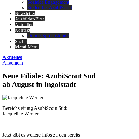
Soziales Engagement
Stellen bei AzubiScout
Newsletter
Ausbilder-Blog
Aktuelles
Kontakt
Online-Sprechstunde
Suche
Menü
Menü
Aktuelles
Allgemein
Neue Filiale: AzubiScout Süd
ab August in Ingolstadt
Bereichsleitung AzubiScout Süd:
Jacqueline Werner
Jetzt gibt es weitere Infos zu den bereits