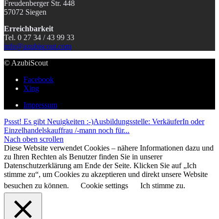
Freudenberger Str. 448
57072 Siegen
Erreichbarkeit
Tel. 0 27 34 / 43 99 33
info@azubiscout.com
© AzubiScout
Facebook
Xing
Impressum
Pssst! Es gibt Neuigkeiten :-)
Ausbildungsstelle: VerkäuferIn oder
Einzelhandelskauffrau /-mann noch für...
Nach oben scrollen
Diese Website verwendet Cookies – nähere Informationen dazu und
zu Ihren Rechten als Benutzer finden Sie in unserer
Datenschutzerklärung am Ende der Seite. Klicken Sie auf „Ich
stimme zu“, um Cookies zu akzeptieren und direkt unsere Website
besuchen zu können.
Cookie settings
Ich stimme zu.