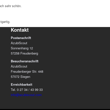
uch sehr schön.
igartig.
Kontakt
Postanschrift
AzubiScout
Sonnenhang 12
57258 Freudenberg
Besucheranschrift
AzubiScout
Freudenberger Str. 448
57072 Siegen
Erreichbarkeit
Tel. 0 27 34 / 43 99 33
info@azubiscout.com