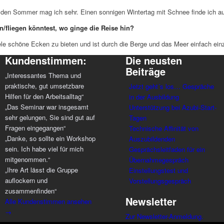
 den Sommer mag ich sehr. Einen sonnigen Wintertag mit Schnee finde ich a
/fliegen könntest, wo ginge die Reise hin?
ele schöne Ecken zu bieten und ist durch die Berge und das Meer einfach einz
Kundenstimmen:
Die neusten
Beiträge
„Interessantes Thema und
praktische, gut umsetzbare
Jetzt geht´s los… Gespräche
Hilfen für den Arbeitsalltag“
in der Ausbildung
„Das Seminar war insgesamt
Unterstützung bei Azubi-Start-
sehr gelungen, Sie sind gut auf
Tagen
Fragen eingegangen“
Technische Affinität von
„Danke, so sollte ein Workshop
Auszubildenden
sein. Ich habe viel für mich
Gesprächsleitfaden für ein
mitgenommen.“
Übernahmegespräch
„Ihre Art lässt die Gruppe
Einstellungstest und
auflockern und
Vorstellungsgespräch
zusammenfinden“
Newsletter
Alle Kundenstimmen ansehen
→
Zur Newsletter-Anmeldung.