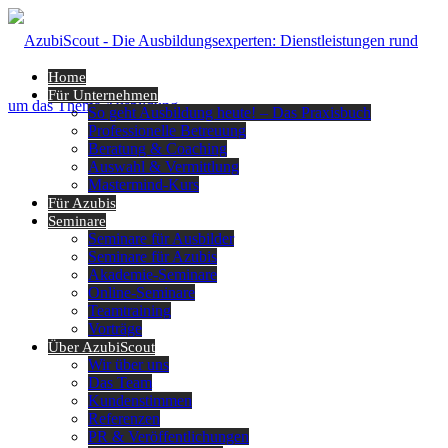
Home
Für Unternehmen
So geht Ausbildung heute! – Das Praxisbuch
Professionelle Betreuung
Beratung & Coaching
Auswahl & Vermittlung
Mastermind-Kurs
Für Azubis
Seminare
Seminare für Ausbilder
Seminare für Azubis
Akademie-Seminare
Online-Seminare
Teamtraining
Vorträge
Über AzubiScout
Wir über uns
Das Team
Kundenstimmen
Referenzen
PR & Veröffentlichungen