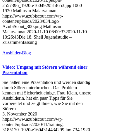
content/uploads/2020/11/people-
2557396_1920-e1604929514653.jpg
1060
1920
Mathusan Malarvannan
https://www.azubiscout.com/wp-
content/uploads/2023/03/Logo-
AzubiScout_300.png
Mathusan
Malarvannan
2020-11-10 06:00:33
2020-11-10
10:26:43
Die 18. Shell Jugendstudie –
Zusammenfassung
Ausbilder-Blog
Video: Umgang mit Störern während einer
Präsentation
Sie halten eine Präsentation und werden ständig
durch Störer unterbrochen. Das Problem
kennen mit Sicherheit einige. Frau Klein, unsere
Ausbilderin, hat ein paar Tipps für Sie
vorbereitet und zeigt Ihnen, wie Sie mit den
Störern…
3. November 2020
https://www.azubiscout.com/wp-
content/uploads/2020/11/training-
3185170_1920-e1604314434299.jpg
734
1920