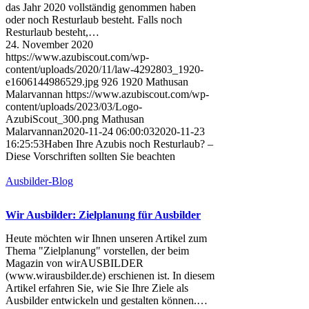
das Jahr 2020 vollständig genommen haben
oder noch Resturlaub besteht. Falls noch
Resturlaub besteht,…
24. November 2020
https://www.azubiscout.com/wp-
content/uploads/2020/11/law-4292803_1920-
e1606144986529.jpg
926
1920
Mathusan
Malarvannan
https://www.azubiscout.com/wp-
content/uploads/2023/03/Logo-
AzubiScout_300.png
Mathusan
Malarvannan
2020-11-24 06:00:03
2020-11-23
16:25:53
Haben Ihre Azubis noch Resturlaub? –
Diese Vorschriften sollten Sie beachten
Ausbilder-Blog
Wir Ausbilder: Zielplanung für Ausbilder
Heute möchten wir Ihnen unseren Artikel zum
Thema "Zielplanung" vorstellen, der beim
Magazin von wirAUSBILDER
(www.wirausbilder.de) erschienen ist. In diesem
Artikel erfahren Sie, wie Sie Ihre Ziele als
Ausbilder entwickeln und gestalten können.…