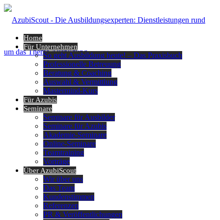
Home
Für Unternehmen
So geht Ausbildung heute! – Das Praxisbuch
Professionelle Betreuung
Beratung & Coaching
Auswahl & Vermittlung
Mastermind-Kurs
Für Azubis
Seminare
Seminare für Ausbilder
Seminare für Azubis
Akademie-Seminare
Online-Seminare
Teamtraining
Vorträge
Über AzubiScout
Wir über uns
Das Team
Kundenstimmen
Referenzen
PR & Veröffentlichungen