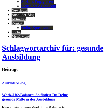
Soziales Engagement
Stellen bei AzubiScout
Newsletter
Ausbilder-Blog
Aktuelles
Kontakt
Online-Sprechstunde
Suche
Menü
Menü
Schlagwortarchiv für: gesunde
Ausbildung
Beiträge
Ausbilder-Blog
Work-Life-Balance: So findest Du Deine
gesunde Mitte in der Ausbildung
Eine ausgewogene Work-Life-Balance ist